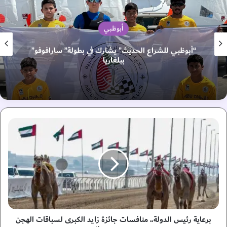
أبوظبي
“أبوظبي للشراع الحديث” يشارك في بطولة” سارافوفو”
ببلغاريا
ب
ر
ع
ا
ي
ة
ر
ئ
ي
س
برعاية رئيس الدولة.. منافسات جائزة زايد الكبرى لسباقات الهجن