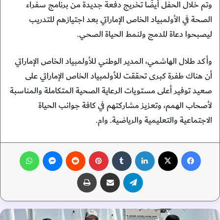
وتم خلال الحفل أيضًا تخريج دفعة جديدة من برنامج سفراء
الصحة في الأولمبياد الخاص الإماراتي بعد اجتيازهم للتدريب
ليصبحوا دعاة للدمج ولنمط الحياة الصحي.
وأكد طلال الهاشمي، المدير الوطني للأولمبياد الخاص الإماراتي
أن هناك طفرة كبرى تحققت للأولمبياد الخاص الإماراتي على
صعيد توفير أعلى مستويات الرعاية الصحية المتكاملة والمناسبة
لأصحاب الهمم، وتعزيز مشاركتهم في كافة جوانب الحياة
الاجتماعية والتعليمية والرياضية. وام.
فيسبوك
‫X
لينكدإن
‏Tumblr
بينتيريست
‏Reddit
ماسنجر
واتساب
تيلقرام
مشاركة عبر البريد
طباعة