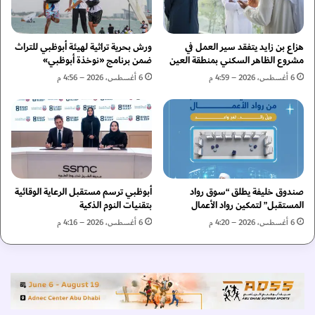
ع
ي
ا
د
ت
ا
ف
هزاع بن زايد يتفقد سير العمل في
ورش بحرية تراثية لهيئة أبوظبي للتراث
ل
ا
مشروع الظاهر السكني بمنطقة العين
ضمن برنامج «نوخذة أبوظبي»
ك
ق
6 أغسطس، 2026 – 4:59 م
6 أغسطس، 2026 – 4:56 م
ب
ي
ر
ة
ى
ل
ل
إ
س
ط
ب
ل
ا
ا
ق
صندوق خليفة يطلق “سوق رواد
أبوظبي ترسم مستقبل الرعاية الوقائية
ق
المستقبل” لتمكين رواد الأعمال
بتقنيات النوم الذكية
ا
ب
ت
ط
6 أغسطس، 2026 – 4:20 م
6 أغسطس، 2026 – 4:16 م
ا
و
ل
ل
ه
ة
ج
ع
ن
ا
2
ل