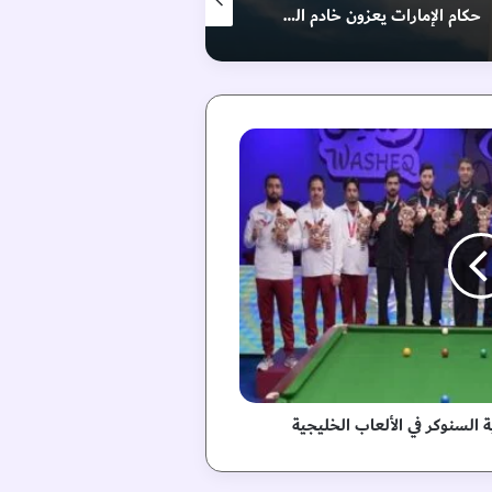
حكام الإمارات يعزون خادم الحرمين بوفاة والدة صاحب السمو الملكي الأمير حمود بن سعود بن عبدالعزيز آل سعود
فيلم “وول _ إي” في “اللوفر أبوظبي”
 السنوكر في الألعاب الخليجية