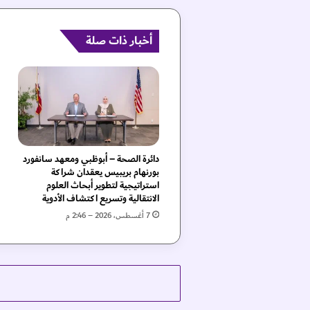
ر
ي
أخبار ذات صلة
ا
ت
م
ن
ت
خ
ب
ن
ا
دائرة الصحة – أبوظبي ومعهد سانفورد
ا
بورنهام بريبيس يعقدان شراكة
ل
استراتيجية لتطوير أبحاث العلوم
الانتقالية وتسريع اكتشاف الأدوية
و
ط
7 أغسطس، 2026 – 2:46 م
ن
ي
ف
ي
خ
ل