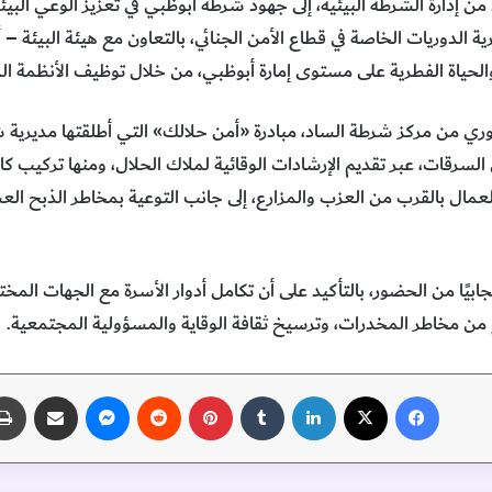
إدارة الشرطة البيئية، إلى جهود شرطة أبوظبي في تعزيز الوعي البيئي 
ة الدوريات الخاصة في قطاع الأمن الجنائي، بالتعاون مع هيئة البيئة –
الحياة الفطرية على مستوى إمارة أبوظبي، من خلال توظيف الأنظمة الذك
 من مركز شرطة الساد، مبادرة «أمن حلالك» التي أطلقتها مديرية شر
السرقات، عبر تقديم الإرشادات الوقائية لملاك الحلال، ومنها تركيب كا
 للعمال بالقرب من العزب والمزارع، إلى جانب التوعية بمخاطر الذبح العش
جابيًا من الحضور، بالتأكيد على أن تكامل أدوار الأسرة مع الجهات الم
مع من مخاطر المخدرات، وترسيخ ثقافة الوقاية والمسؤولية المجتمعية.
فيسبوك
‫X
لينكدإن
‏Tumblr
بينتيريست
‏Reddit
ماسنجر
مشاركة عبر البريد