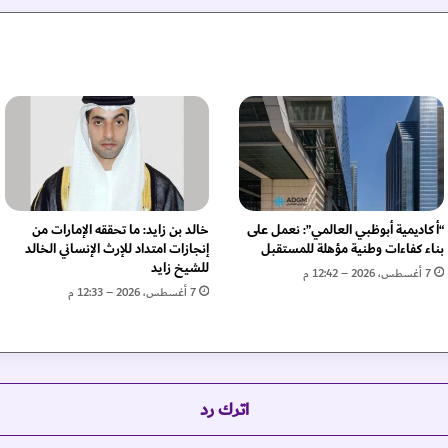
د
ذ
ه
ب
ي
ة
ا
ل
س
ن
و
“أكاديمية أبوظبي العالمي”: نعمل على
خالد بن زايد: ما تحققه الإمارات من
ك
بناء كفاءات وطنية مؤهلة للمستقبل
إنجازات امتداد للإرث الإنساني الخالد
ر
للشيخ زايد
7 أغسطس، 2026 – 12:42 م
ف
7 أغسطس، 2026 – 12:33 م
ي
ا
ل
أ
ل
اترك رد
ع
ا