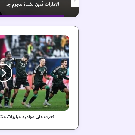
فيلم “وول _ إي” في “اللوفر أبوظبي”
الإمارات تُدين بشدة هجوم جماعة الحوثي على نجران السعودية
ت
ع
ر
ف
ع
ل
ى
م
و
ا
ع
ي
د
تعرف على مواعيد مباريات منتخب
م
ب
ا