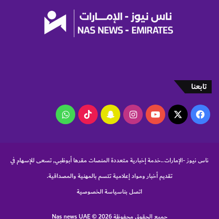
تابعنا
‫X
فيسبوك
‫YouTube
انستقرام
سناب
‫TikTok
واتساب
تشات
ناس نيوز -الإمارات..خدمة إخبارية متعددة المنصات مقرها أبوظبي, تسعى للإسهام في
تقديم أخبار ومواد إعلامية تتسم بالمهنية والمصداقية.
اتصل بنا
سياسة الخصوصية
جميع الحقوق محفوظة Nas news UAE © 2026