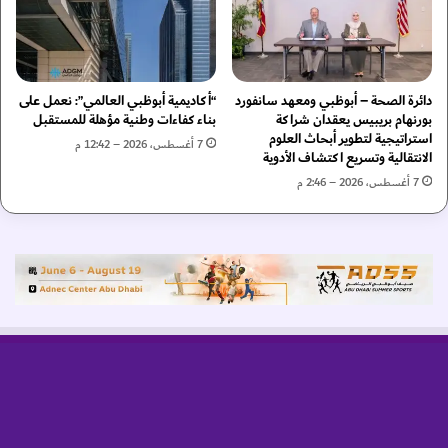
ف
4
ي
4
م
.
د
3
دائرة الصحة – أبوظبي ومعهد سانفورد
“أكاديمية أبوظبي العالمي”: نعمل على
ي
8
بورنهام بريبيس يعقدان شراكة
بناء كفاءات وطنية مؤهلة للمستقبل
ن
%
استراتيجية لتطوير أبحاث العلوم
ة
خ
7 أغسطس، 2026 – 12:42 م
الانتقالية وتسريع اكتشاف الأدوية
إ
ل
7 أغسطس، 2026 – 2:46 م
ك
ا
س
ل
ب
د
و
ي
د
س
ب
م
ي
ب
ر