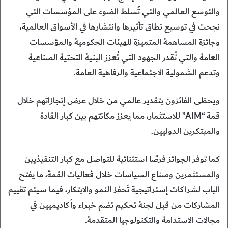
والتوسع العالمي والتي تُسلط الضوء على المؤسسات التي
نجحت في توسيع نطاق تأثيرها وانتشارها في الأسواق العالمية،
وجائزة المساهمة المتميزة للهيئات الحكومية والمؤسسات
العامة والتي تُقدر الجهود التي تُعزز البنية التحتية الصناعية
وتدعم الشمولية الاجتماعية والرفاهية العامة.
ويحظى الفائزون بتقدير عالمي من خلال عرض إنجازاتهم خلال
قمة “AIM” للاستثمار، مما يعزز مكانتهم بين كبار القادة
والمبتكرين الدوليين.
كما توفر الجوائز فرصًا استثنائية للتواصل مع كبار التنفيذيين
والمستثمرين وصناع السياسات خلال فعاليات القمة، ما يفتح
الباب لشراكات إستراتيجية تُحفز النمو والابتكار، فيما سيتم تقييم
المشاركات من قبل لجنة تحكيم تضم خبراء وأكاديميين في
مجالات الاستدامة والتكنولوجيا المتقدمة.