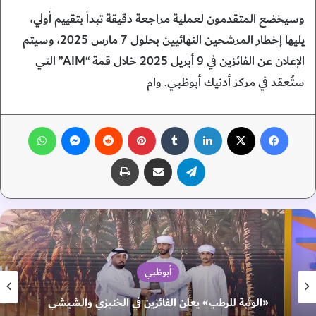
وسيخضع المتقدمون لعملية مراجعة دقيقة تبدأ بتقييم أولي،
يليها إخطار المرشحين النهائيين بحلول 7 مارس 2025، وسيتم
الإعلان عن الفائزين في 9 أبريل 2025 خلال قمة “AIM” التي
ستُعقد في مركز أدنيك أبوظبي. وام
فيسبوك
‫X
لينكدإن
‏Tumblr
بينتيريست
‏Reddit
ماسنجر
واتساب
تيلقرام
مشاركة عبر البريد
طباعة
أبوظبي
«الوثبة للرطب» يعلن الفائزين في الخنيزي والشيشي