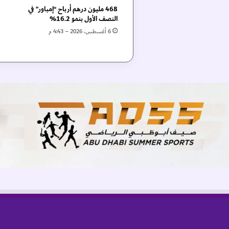
د
468 مليون درهم أرباح “إمباور” في
ر
النصف الأول بنمو 16.2%
و
6 أغسطس، 2026 – 4:43 م
ب
ا
2
0
2
4
"
ف
ي
أ
ل
م
ا
ن
ي
ا
2
8