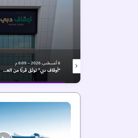
6 أغسطس، 2026 – 10:50 م
6 أغسطس، 2026 – 6:09 م
بيزيرا يهاجم إدارة الزمالك بعد عرض شباب الأهلي
“أوقاف دبي” توثق قرنًا من العطاء الوقفي
م
د
ي
ن
ة
د