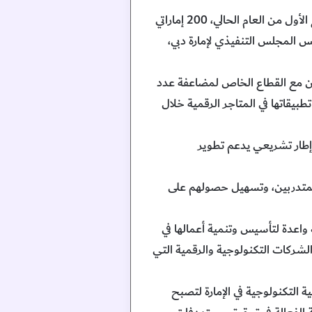
كشفت غرفة دبي للاقتصاد الرقمي، إحدى الغرف الثلاث العاملة تحت مظلة غرف دبي، أنها دربت خلال الربع الأول من العام الحالي، 200 إماراتي
س المجلس التنفيذي لإمارة دبي،
لرقمية الوطنية وتدريب 1000 مواطن إماراتي، بالتعاون مع القطاع الخاص لمضاعفة عدد
 إلى دعم 100 مشروع وطني جديد بطرح تطبيقاتها في المتاجر الرقمية خلال
 إطار تشريعي يدعم تطوير
للمتدربين، وتسهيل حصولهم على
 45 شركة رقمية ناشئة، ذات إمكانات واعدة لتأسيس وتنمية أعمالها في
شركات التكنولوجية والرقمية التي
التكنولوجية في الإمارة لتصبح