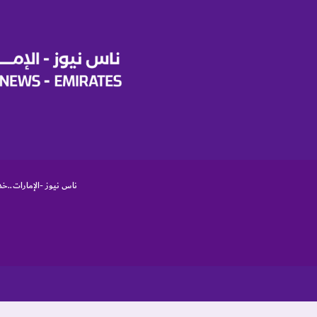
م
ا
ي
و
ناس نيوز -الإمارات..خد