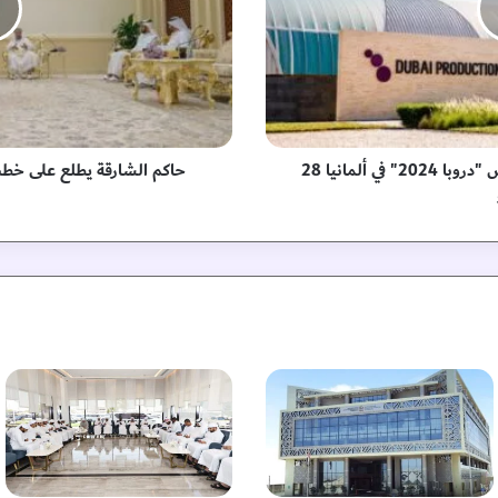
ش
ا
ر
ق
ة
ي
ط
مدينة دبي للإنتاج تشارك في معرض "دروبا 2024" في ألمانيا 28
حاكم الشارقة يطلع على خطط 
ل
ع
ع
ل
ى
خ
ط
ط
و
ب
ر
ا
م
ج