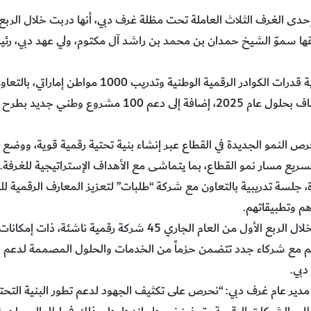
قها سموّ الشيخ حمدان بن محمد بن راشد آل مكتوم، ولي عهد دبي، رئي
وتهدف مبادرة “طبّق في دبي” إلى تنمية قدرات الكوادر ا
مطوري التطبيقات في دبي إلى 3 أضعاف بحلول عام 2025، إضافة
رص النمو الجديدة في القطاع عبر إنشاء بنية تحتية رقمية قوية، ووضع
سريع مسار نمو القطاع، بما يتماشى مع الأهداف الإستراتيجية للغرفة.
، جلسة تدريبية بالتعاون مع شركة “طلبات” لتعزيز المعارف الرقمية 
هم وتطبيقاتهم.
ودعمت غرفة دبي للاقتصاد الرقمي خلال الربع الأول من العام الجاري
اهم مع شركاء جدد تتضمن حزماً من الخدمات والحلول المصممة لدعم ال
دبي.
دير عام غرف دبي: “نحرص على تكثيف الجهود لدعم تطور البنية التحتية 