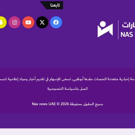
تابعنا
‫X
فيسبوك
‫YouTube
انستقر
مة إخبارية متعددة المنصات مقرها أبوظبي, تسعى للإسهام في تقديم أخبار ومواد إعلامية تتسم
اتصل بنا
سياسة الخصوصية
جميع الحقوق محفوظة Nas news UAE © 2026