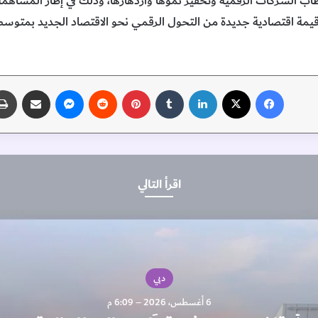
ب الشركات الرقمية وتحفيز نموها وازدهارها، وذلك في إطار المساهم
فيسبوك
‫X
لينكدإن
‏Tumblr
بينتيريست
‏Reddit
ماسنجر
مشاركة عبر البريد
اقرأ التالي
دبي
6 أغسطس، 2026 – 6:09 م