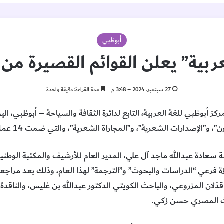
أبوظبي
ربية” يعلن القوائم القصيرة من 
27 سبتمبر، 2024 – 3:48 م
مدة القراءة: دقيقة واحدة
ي 27 سبتمبر 2024 أعلن مركز أبوظبي للغة العربية، التابع لدائرة الثقافة والسياحة – أبوظ
الإصدارات الشعرية”، و”المجاراة الشعرية”، والتي ضمت 14 عملاً من 6 دول.
سة سعادة عبدالله ماجد آل علي، المدير العام للأرشيف والمكتبة الوطني
ئزة فرعي “الدراسات والبحوث” و”الترجمة” لهذا العام، وذلك بعد مراجع
 قذلان المزروعي، والباحث الكويتي الدكتور عبدالله بن غليس، والناقدة و
حث المصري حسن زكي.