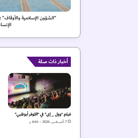
س
ل
ا
"الشؤون الإسلامية والأوقاف" : 
م
الإنسان
ي
ة
و
ا
ل
أ
أخبار ذات صلة
و
ق
ا
ف
"
:
ا
ل
فيلم “وول _ إي” في “اللوفر أبوظبي”
إ
7 أغسطس، 2026 – 6:44 م
م
ا