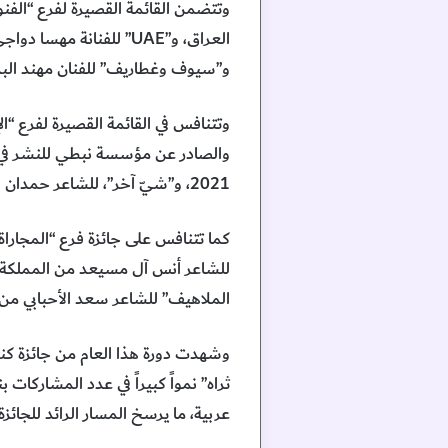
وتتضمن القائمة القصيرة لفرع “الفن
العراق، و”UAE” للفنانة
و”سيوف وغطاريف” للفنان مهند البد
وتتنافس في القائمة القصيرة لفرع “ا
2021، و”شيّ آخر”، للشاعر حمدان السماحي، والصادر عن دائرة الثقافة – الشارقة في العام 2023.
كما تتنافس على جائزة فرع “المجار
للشاعر أنس آل مسيعد من المملكة ا
الملاهيف” للشاعر سعد الأحبابي من 
وشهدت دورة هذا العام من جائزة كنز
عربية، ما يرسخ المسار الرائد للجائزة، و