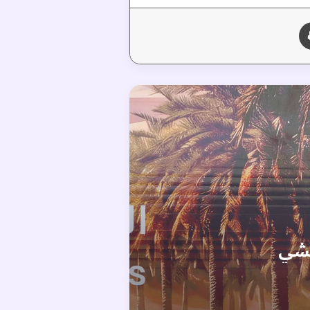
طباعة
شيشي