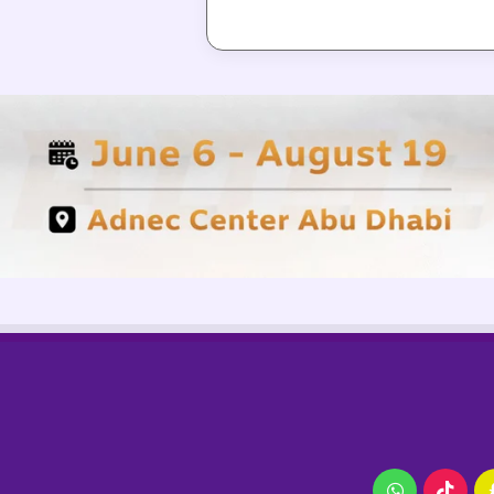
ام
سناب
‫TikTok
واتساب