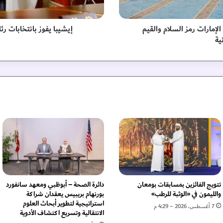
ب
ا
ن
الإمارات رمز السلام والقيم
إيشيبا يفوز بانتخابات رئ
ت
ية
خ
ا
ب
ا
ت
ر
ئ
ا
س
ة
ا
ل
ح
ز
تتويج الفائزين بمسابقات بومعان
دائرة الصحة – أبوظبي ومعهد سانفورد
ب
والليمون في «الوثبة للرطب»
بورنهام بريبيس يعقدان شراكة
ا
استراتيجية لتطوير أبحاث العلوم
7 أغسطس، 2026 – 4:29 م
ل
الانتقالية وتسريع اكتشاف الأدوية