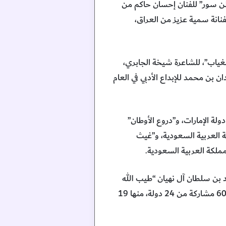
وطن سور” للفنان إحسان حاكم من
” للفنانة سمية عزيز من العراق،
للغياب”، للشاعرة شيخة الجابري،
 عن مبادرة حمدان بن محمد للإبداع الأدبي في العام
ة الإمارات، و”دروع الأوطان”
 العربية السعودية، و”غيث
ملكة العربية السعودية.
 بن سلطان آل نهيان “طيب الله
ثراه” نمواً كبيراً في عدد المشاركات بنسبة بلغت 128% مقارنة بعدد المشاركات في الدورة السابقة، بواقع 600 مشاركة من 24 دولة، منها 19