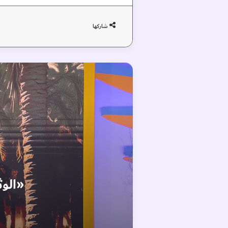
شاركها
«الوث