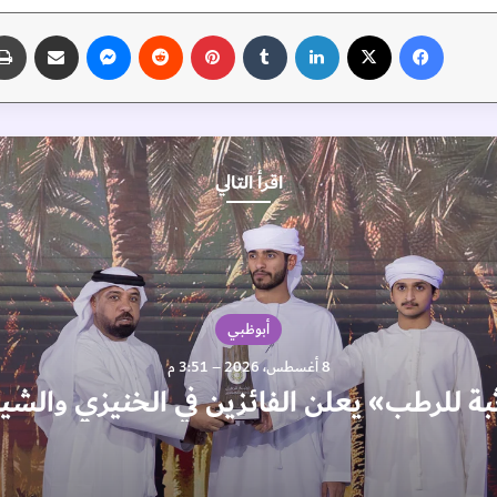
فيسبوك
‫X
لينكدإن
‏Tumblr
بينتيريست
‏Reddit
ماسنجر
مشاركة عبر البريد
اقرأ التالي
أبوظبي
8 أغسطس، 2026 – 3:51 م
بة للرطب» يعلن الفائزين في الخنيزي وال