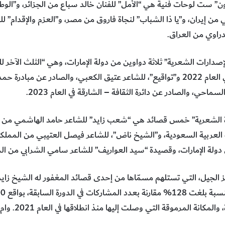
ون” ست لوحات فنية هي “الأمل” للفنان خالد سباع من الجزائر، و”ال
 مهسا دواجي من إيران، و”يا ذا الشباب” لنجاة فاروق من مصر، و”العزم والإقدام
راوي من العراق.
لإصدارات الشعرية” ثلاثة دواوين من دولة الإمارات، وهي “الثلث الآخر 
والصادر عن مؤسسة نبطي للنشر في العام 2022 و”تواقيع”، للشاعر عتيق الكعبي، والصادر
اة الشعرية” خمس قصائد هي “شعب زايد” للشاعر حامد الهاشمي من دول
لعربية السعودية، و”الشيخ ناض”، للشاعر فيصل العتيبي من المملكة
دولة الإمارات، وقصيدة “سيد العواريف” للشاعر سامي الشرابي من الم
 الجيل، التي تستلهم مسمّاها من إحدى قصائد المغفور له الشيخ زايد
المكانة المرموقة التي وصلت إليها منذ انطلاقها في العام 2021. وام