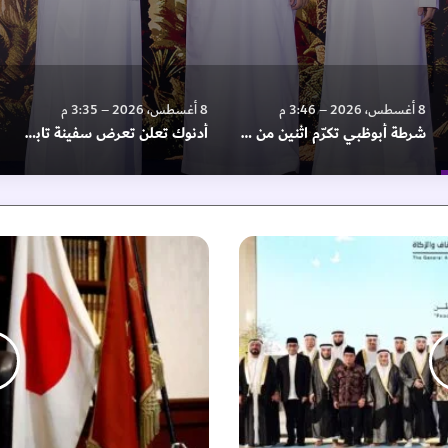
8 أغسطس، 2026 – 3:46 م
8 أغسطس، 2026 – 3:35 م
شرطة أبوظبي تكرّم اثنين من منتسبي الدوريات الأمنية لجهودهما الإنسانية
أدنوك تعلن تعرض سفينة تابعة لها للاستهداف بصاروخ أثناء عبورها مضيق هرمز
إ
ي
ش
ي
ب
ا
ي
ف
و
ز