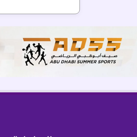
ر
ا
ت
ر
م
ز
ا
ل
س
ل
ا
م
و
ا
ل
ق
ي
م
ا
ل
إ
ن