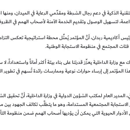
ية الذكية في دعم رجال الشرطة ومقدِّمي الرعاية في الميدان، ومنها 
داعمة، لتسهيل الوصول وتقديم الخدمة الآمنة لأصحاب الهمم في الظروف 
يس أكاديمية ربدان، أنَّ المؤتمر يُمثِّل محطة استراتيجية تعكس التزام
 فئات المجتمع في منظومة الاستجابة الوطنية.
 وزارة الداخلية يعزِّز قدرتنا على بناء بيئة أكثر أماناً واستعداداً، لا
هذا المؤتمر إلى إرساء حوارات نوعية وممارسات رائدة تُسهم في تطوير
المدير العام لمكتب الشؤون الدولية في وزارة الداخلية، أنَّ تحقيق ا
ز الاستجابة المجتمعية المستدامة، وهو ما يتطلَّب تكاتف الجهود بين م
الأدوار الحيوية التي يمكن أن يؤديها أصحاب الهمم ضمن منظومة التأهّ