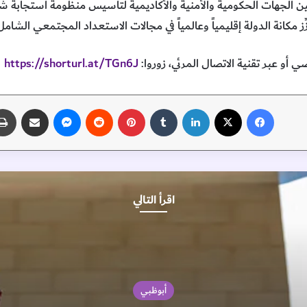
 الجهات الحكومية والأمنية والأكاديمية لتأسيس منظومة استجابة شاملة و
 مكانة الدولة إقليمياً وعالمياً في مجالات الاستعداد المجتمعي الشامل
أو عبر تقنية الاتصال المرئي، زوروا:
https://shorturl.at/TGn6J
فيسبوك
‫X
لينكدإن
‏Tumblr
بينتيريست
‏Reddit
ماسنجر
مشاركة عبر البريد
اقرأ التالي
أبوظبي