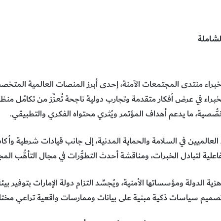
لشاملة
خبراء منتدى المجتمعات الآمنة، إحدى أبرز المنصات العالمية المتخص
خبراء في عرض أفكار متقدمة وتجارب دولية ناجحة تُعزِّز من تكامُل م
ُّصية، ما يدعم أهداف المؤتمر ويُثري محتواه الفكري والتطبيقي.
لعالميين في السلامة والحماية المدنية، إلى جانب قيادات شرطية وأكاد
لية لتبادل الخبرات، ومناقشة أحدث التطوُّرات في مجال التأهُّب ال
جاهزية الدولة ومؤسساتها الأمنية، ويُجسِّد التزام دولة الإمارات بتوفير بي
 تصميم سياسات ذكية مبنية على بيانات وممارسات واقعية تراعي مختلف