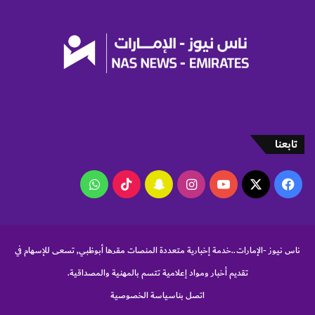
ل
م
و
ا
ل
م
ع
ر
ف
ة
تابعنا
و
ي
‫X
فيسبوك
‫YouTube
انستقرام
سناب
‫TikTok
واتساب
ن
ي
تشات
ر
ب
ه
ناس نيوز -الإمارات..خدمة إخبارية متعددة المنصات مقرها أبوظبي, تسعى للإسهام في
ا
تقديم أخبار ومواد إعلامية تتسم بالمهنية والمصداقية.
د
ر
اتصل بنا
سياسة الخصوصية
و