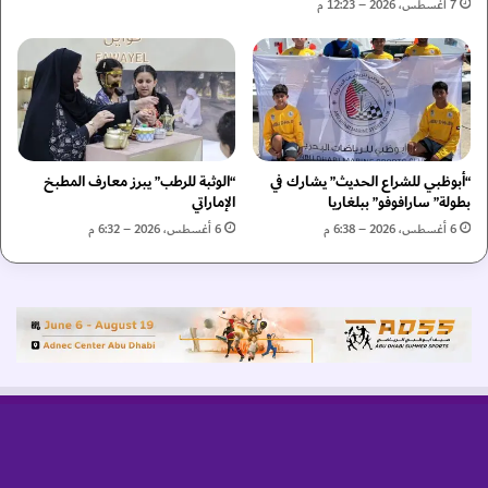
ق
7 أغسطس، 2026 – 12:23 م
ي
ل
ل
إ
ي
ل
ح
ى
م
ر
ل
ي
ر
ا
ا
“أبوظبي للشراع الحديث” يشارك في
“الوثبة للرطب” يبرز معارف المطبخ
ل
بطولة” سارافوفو” ببلغاريا
الإماراتي
ي
م
ة
د
6 أغسطس، 2026 – 6:38 م
6 أغسطس، 2026 – 6:32 م
ا
ر
ل
ي
ث
د
ق
ا
ف
ة
و
ا
ل
ع