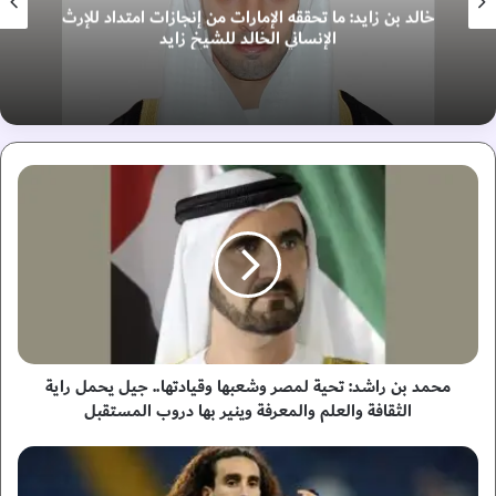
خالد بن زايد: ما تحققه الإمارات من إنجازات امتداد للإرث
الإنساني الخالد للشيخ زايد
م
ح
م
د
ب
ن
ر
ا
ش
د
محمد بن راشد: تحية لمصر وشعبها وقيادتها.. جيل يحمل راية
:
الثقافة والعلم والمعرفة وينير بها دروب المستقبل
ت
ح
ك
ي
و