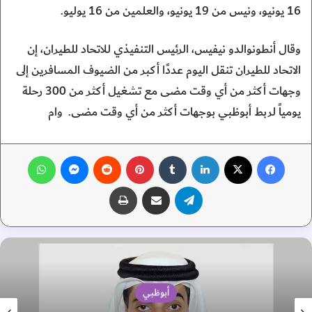
16 يونيو، ونيس من 19 يونيو، والعلمين من 16 يوليو.
وقال أنطونوالدو نيفيس، الرئيس التنفيذي للاتحاد للطيران، إن
الاتحاد للطيران تنقل اليوم عددًا أكبر من الضيوف المسافرين إلى
وجهات أكثر من أي وقت مضى مع تشغيل أكثر من 300 رحلة
يومياً لربط أبوظبي بوجهات أكثر من أي وقت مضى. وام
فيسبوك
‫X
لينكدإن
‏Tumblr
بينتيريست
‏Reddit
ماسنجر
واتساب
تيلقرام
مشاركة عبر البريد
طباعة
أبوظبي