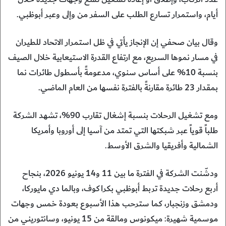
أيام، واستمرار تسارع الطلب على السفر من وإلى وعبر أبوظبي.
وقال بيان صحفي إن الإنجاز يأتي في ظل استمرار الاتحاد للطيران
في مسار نموها السريع، مع ارتفاع القدرة الاستيعابية خلال الصيف
بنسبة 10% على أساس سنوي، مدعومةً بأسطول طائرات نما
بمقدار 23 طائرة مقارنةً بالفترة نفسها من العام الماضي.
ومع تشغيل الرحلات بنسبة إشغال تقارب 90%، تشهد الشركة
طلباً قوياً عبر شبكتها التي تمتد من آسيا إلى أوروبا وأمريكا
الشمالية وأفريقيا والشرق الأوسط.
ودشّنت الشركة في الفترة ما بين 11 و14 يونيو 2026، بنجاح
أربع رحلات جديدة تربط أبوظبي بكراكوف، وبالما دي مايوركا،
ودمشق وزنجبار، كما سترحب هذا الأسبوع بعودة خمس وجهات
موسمية شهيرة: ميكونوس ومالقة من 15 يونيو، وسانتوريني من