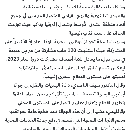
وشكلت الاحتفالية منصةً للاحتفاء بالإنجازات الاستثنائية
والمبادرات النوعية والنهج القيادي المتميز للمراسي في جميع
أنحاء منطقة الشرق الأوسط وشمال إفريقيا وتركيا حيث توزعت
الجوائز على ست فئاتٍ رئيسية.
وشهدت نسخة “جوائز أبوظبي البحرية” لهذا العام إقبالاً كبيراً على
المشاركة، حيث استقبلت 120 طلب مشاركة من مراسٍ عديدة
في ثمان دول، ما يعادل ثلاثة أضعاف مشاركات دورة العام 2023،
ليعكس اتساع نطاق الإقبال على المشاركة في الجائزة تزايد
أهميتها على مستوى القطاع البحري إقليمياً.
وقال الدكتور سيف الناصري، دائرة البلديات والنقل، إن جوائز
أبوظبي البحرية “نسخة المراسي” تأتي كجزء من التزام الدائرة
بتطوير القطاع وتعزيز معايير التميز على المستوى المحلي
والإقليمي، مشيرا إلى أن هذه الجوائز تعد خطوة هامة نحو تقدير
ودعم الإنجازات النوعية التي تسهم في رفع جودة الخدمات البحرية
وتطبيق أفضل الممارسات في مجالات الصحة والسلامة،