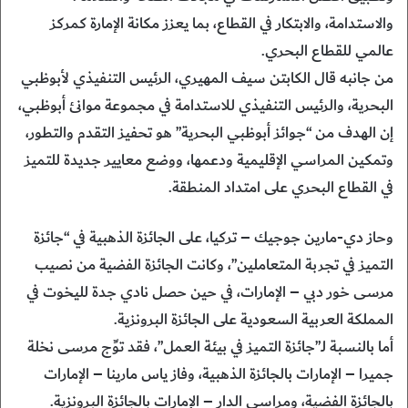
والاستدامة، والابتكار في القطاع، بما يعزز مكانة الإمارة كمركز
عالمي للقطاع البحري.
من جانبه قال الكابتن سيف المهيري، الرئيس التنفيذي لأبوظبي
البحرية، والرئيس التنفيذي للاستدامة في مجموعة موانئ أبوظبي،
إن الهدف من “جوائز أبوظبي البحرية” هو تحفيز التقدم والتطور،
وتمكين المراسي الإقليمية ودعمها، ووضع معايير جديدة للتميز
في القطاع البحري على امتداد المنطقة.
وحاز دي-مارين جوجيك – تركيا، على الجائزة الذهبية في “جائزة
التميز في تجربة المتعاملين”، وكانت الجائزة الفضية من نصيب
مرسى خور دبي – الإمارات، في حين حصل نادي جدة لليخوت في
المملكة العربية السعودية على الجائزة البرونزية.
أما بالنسبة لـ”جائزة التميز في بيئة العمل”، فقد توِّج مرسى نخلة
جميرا – الإمارات بالجائزة الذهبية، وفاز ياس مارينا – الإمارات
بالجائزة الفضية، ومراسي الدار – الإمارات بالجائزة البرونزية.