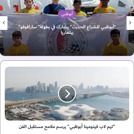
أبوظبي
“أبوظبي للشراع الحديث” يشارك في بطولة” سارافوفو”
ببلغاريا
"
ت
ي
م
ل
ا
ب
ف
ي
ن
"تيم لاب فينومينا أبوظبي" يرسم ملامح مستقبل الفن
و