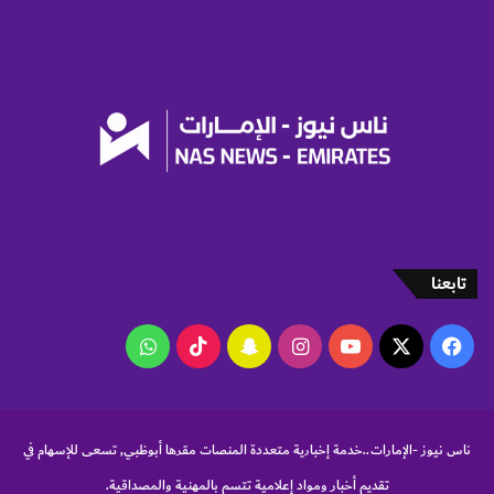
ب
ا
ء
ب
ا
ل
د
و
ل
ة
تابعنا
‫X
فيسبوك
‫YouTube
انستقرام
سناب
‫TikTok
واتساب
تشات
ناس نيوز -الإمارات..خدمة إخبارية متعددة المنصات مقرها أبوظبي, تسعى للإسهام في
تقديم أخبار ومواد إعلامية تتسم بالمهنية والمصداقية.