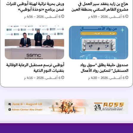
س
ي
هزاع بن زايد يتفقد سير العمل في
ورش بحرية تراثية لهيئة أبوظبي للتراث
ت
د
مشروع الظاهر السكني بمنطقة العين
ضمن برنامج «نوخذة أبوظبي»
ق
ة
6 أغسطس، 2026 – 4:59 م
6 أغسطس، 2026 – 4:56 م
ب
ل
ل
ت
ا
ع
ل
ز
ف
ي
ن
ز
ش
صندوق خليفة يطلق “سوق رواد
أبوظبي ترسم مستقبل الرعاية الوقائية
ب
المستقبل” لتمكين رواد الأعمال
بتقنيات النوم الذكية
ك
ة
6 أغسطس، 2026 – 4:20 م
6 أغسطس، 2026 – 4:16 م
ن
ق
ل
ا
ل
ك
ه
ر