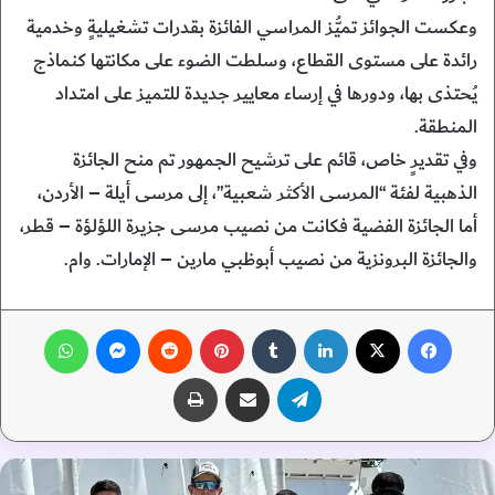
وعكست الجوائز تميُّز المراسي الفائزة بقدرات تشغيليةٍ وخدمية
رائدة على مستوى القطاع، وسلطت الضوء على مكانتها كنماذج
يُحتذى بها، ودورها في إرساء معايير جديدة للتميز على امتداد
المنطقة.
وفي تقديرٍ خاص، قائم على ترشيح الجمهور تم منح الجائزة
الذهبية لفئة “المرسى الأكثر شعبية”، إلى مرسى أيلة – الأردن،
أما الجائزة الفضية فكانت من نصيب مرسى جزيرة اللؤلؤة – قطر،
والجائزة البرونزية من نصيب أبوظبي مارين – الإمارات. وام.
فيسبوك
‫X
لينكدإن
‏Tumblr
بينتيريست
‏Reddit
ماسنجر
واتساب
تيلقرام
مشاركة عبر البريد
طباعة