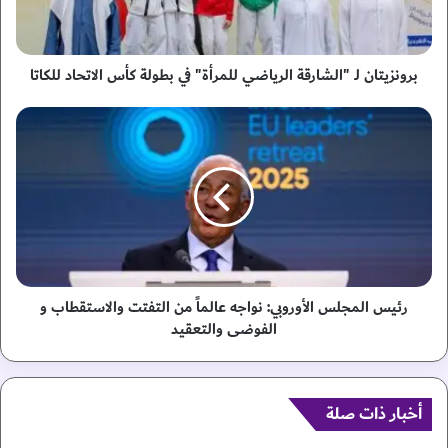
ت
ا
ن
ل
برونزيتان لـ "الشارقة الرياضي للمرأة" في بطولة كأس الاتحاد للكاتا
ـ
"
ر
ا
ئ
ل
ي
ش
س
ا
ا
ر
ل
ق
م
ة
ج
ا
ل
ل
س
رئيس المجلس الأوروبي: نواجه عالماً من التفتت والاستقطاب و
ر
ا
الفوضى والتعقيد
ي
ل
ا
أ
ض
و
ي
ر
أخبار ذات صلة
ل
و