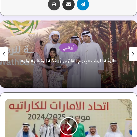
أبوظبي
«الوثبة للرطب» يتوج الفائزين في نخبة الوثبة و«لولو»
ب
ر
و
ن
ز
ي