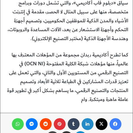
سياق «دبلوم فاب أكاديمي»، والتي تشمل دورات وبرامج
متخصصة، منها على سبيل المثال لا الحصر، مقدمة في إنترنت
الأشياء والمدن الذكية للموظفين الحكوميين، وتصميم أجهزة
التحكم وأجهزة الاستشعار عن بعد، الآلات المساعدة والروبوتات،
وهندسة الأجهزة الذكية (مختبر التصنيع الإلكتروني).
كما تطرح أكاديمية ربدان مجموعة من المؤهلات المعترف بها
عالمياً، منها مؤهلات شبكة الكلية المفتوحة (OCN NI) في
التصنيع الرقمي من المستويين الأول والثاني، والتي تعمل على
تعزيز قدرات المشاركين في الطباعة ثلاثية الأبعاد وتصميم
المنتجات والتصنيع الرقمي، ما يساهم بشكل أكبر في تطوير قوة
عاملة ماهرة ومبتكرة. وام
فيسبوك
‫X
لينكدإن
‏Tumblr
بينتيريست
‏Reddit
ماسنجر
واتساب
تيلقرام
مشاركة عبر البريد
طباعة