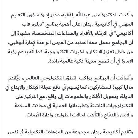
وأكدت الدكتورة منى عبدالله بلفقيه، مدير إدارة شؤون التعليم
المهني في أكاديمية ربدان، على أهمية برنامج “دبلوم فاب
أكاديمي” في الارتقاء بالأفراد والصناعات المتخصصة، مشيرة إلى
أن البرنامج يحمل معه العديد من الفرص الواعدة لإمارة أبوظبي،
من خلال تعزيز الابتكار والخبرات التكنولوجية، كما أنه يدعم رؤية
الإمارة في أن تصبح مدينة ذكية عالمية رائدة.
وأضافت أن البرنامج يواكب التطوّر التكنولوجي العالمي، ويُقدم
مزايا كبيرة للمشاركين، كما يُسهم في دفع عجلة الابتكار والإبداع في
الدولة، وتحويل الأفكار والطموحات إلى واقع، مع التركيز على
التكنولوجيات الناشئة وتطبيقاتها العملية في مجالات السلامة
والأمن والدفاع والتأهب لحالات الطوارئ وإدارة الأزمات.
وتقدم أكاديمية ربدان مجموعة من المؤهلات التكميلية في نفس