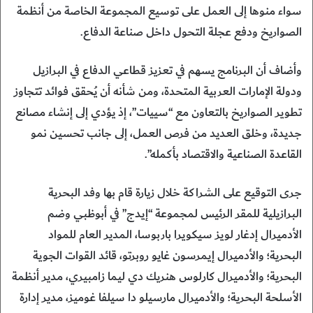
سواء منوها إلى العمل على توسيع المجموعة الخاصة من أنظمة
الصواريخ ودفع عجلة التحول داخل صناعة الدفاع.
وأضاف أن البرنامج يسهم في تعزيز قطاعي الدفاع في البرازيل
ودولة الإمارات العربية المتحدة، ومن شأنه أن يُحقق فوائد تتجاوز
تطوير الصواريخ بالتعاون مع “سييات”، إذ يؤدي إلى إنشاء مصانع
جديدة، وخلق العديد من فرص العمل، إلى جانب تحسين نمو
القاعدة الصناعية والاقتصاد بأكمله”.
جرى التوقيع على الشراكة خلال زيارة قام بها وفد البحرية
البرازيلية للمقر الرئيس لمجموعة “إيدج” في أبوظبي وضم
الأدميرال إدغار لويز سيكويرا باربوسا، المدير العام للمواد
البحرية؛ والأدميرال إيمرسون غايو روبرتو، قائد القوات الجوية
البحرية؛ والأدميرال كارلوس هنريك دي ليما زامبيري، مدير أنظمة
الأسلحة البحرية؛ والأدميرال مارسيلو دا سيلفا غوميز، مدير إدارة