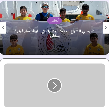
أبوظبي
“أبوظبي للشراع الحديث” يشارك في بطولة” سارافوفو”
ببلغاريا
م
ع
ر
ض
أ
ب
و
ظ
ب