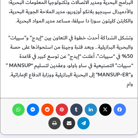
البرامج البحرية ومدير الاتصالات وتكنولوجيا المعلومات البحرية؛
والأدميرال سيرجيو بلانكو أوزوريو، مدير الملاحة الجوية البحرية،
والكابتن كليتون سوزا دا سيلفا، مساعد مدير المواد البحرية.
وتشكل الشراكة أحدث خطوة في التعاون بين “إيدج” و”سييات”
والبحرية البرازيلية.. وبعد فترة وجيزة من استحواذها على حصة
50% في “سييات”، أعلنت “إيدج” عن توسع كبير في قاعدة
“سييات” التصنيعية في ساو باولو، وعقدين لتسليم “MANSUP ”
و”MANSUP-ER” إلى البحرية البرازيلية ووزارة الدفاع الإماراتية.
وام
فيسبوك
‫X
لينكدإن
‏Tumblr
بينتيريست
‏Reddit
ماسنجر
واتساب
تيلقرام
مشاركة عبر البريد
طباعة