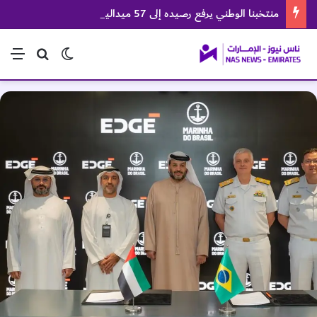
منتخبنا الوطني يرفع رصيده إلى 57 ميدالية في بطولة العالم للجوجيتسو
الوضع المظلم
بحث عن
الق