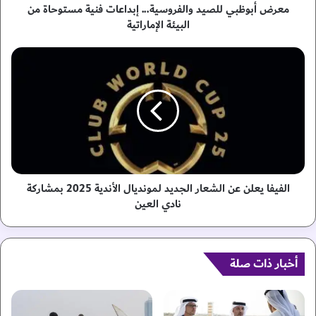
ي
معرض أبوظبي للصيد والفروسية... إبداعات فنية مستوحاة من
ل
البيئة الإماراتية
ل
ص
ا
ي
ل
د
ف
و
ي
ا
ف
ل
ا
ف
ي
ر
ع
و
ل
س
ن
الفيفا يعلن عن الشعار الجديد لمونديال الأندية 2025 بمشاركة
ي
ع
نادي العين
ة
ن
.
ا
.
ل
.
ش
أخبار ذات صلة
إ
ع
ب
ا
د
ر