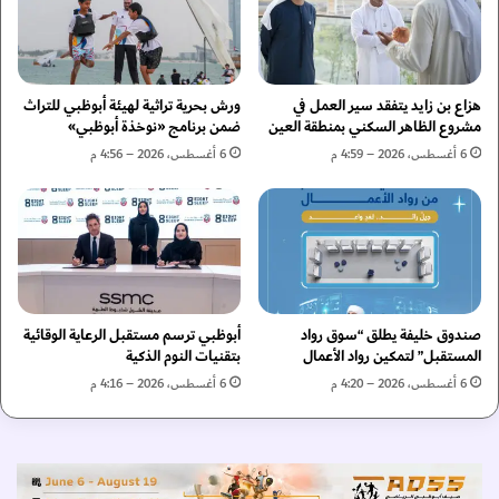
ا
ا
ع
ل
ا
ج
ت
د
ف
ي
هزاع بن زايد يتفقد سير العمل في
ورش بحرية تراثية لهيئة أبوظبي للتراث
ن
د
مشروع الظاهر السكني بمنطقة العين
ضمن برنامج «نوخذة أبوظبي»
ي
ل
6 أغسطس، 2026 – 4:59 م
6 أغسطس، 2026 – 4:56 م
ة
م
م
و
س
ن
ت
د
و
ي
ح
ا
ا
ل
ة
صندوق خليفة يطلق “سوق رواد
أبوظبي ترسم مستقبل الرعاية الوقائية
ا
المستقبل” لتمكين رواد الأعمال
بتقنيات النوم الذكية
م
ل
ن
أ
6 أغسطس، 2026 – 4:20 م
6 أغسطس، 2026 – 4:16 م
ا
ن
ل
د
ب
ي
ي
ة
ئ