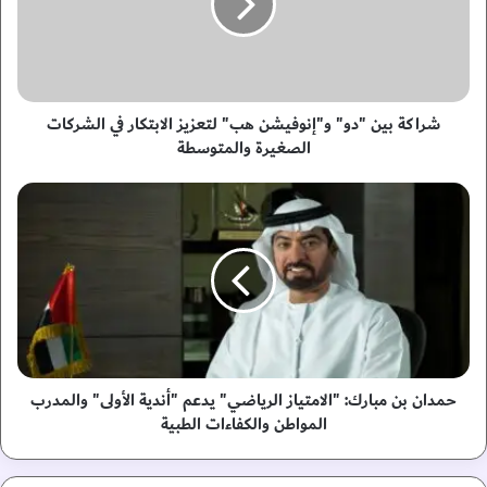
ة
ب
ي
ن
"
د
شراكة بين "دو" و"إنوفيشن هب" لتعزيز الابتكار في الشركات
و
الصغيرة والمتوسطة
"
و
ح
"
م
إ
د
ن
ا
و
ن
ف
ب
ي
ن
ش
م
ن
ب
ه
ا
حمدان بن مبارك: "الامتياز الرياضي" يدعم "أندية الأولى" والمدرب
ب
ر
المواطن والكفاءات الطبية
"
ك
ل
: