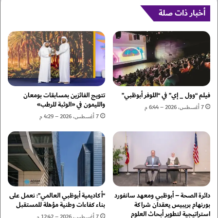
ت
"
ع
ا
أخبار ذات صلة
ز
ل
ي
ا
ز
م
ا
ت
ل
ي
ا
ا
ب
ز
ت
ا
فيلم “وول _ إي” في “اللوفر أبوظبي”
تتويج الفائزين بمسابقات بومعان
ك
ل
والليمون في «الوثبة للرطب»
7 أغسطس، 2026 – 6:44 م
ا
ر
7 أغسطس، 2026 – 4:29 م
ر
ي
ف
ا
ي
ض
ا
ي
ل
"
ش
ي
ر
د
ك
دائرة الصحة – أبوظبي ومعهد سانفورد
“أكاديمية أبوظبي العالمي”: نعمل على
ع
بورنهام بريبيس يعقدان شراكة
بناء كفاءات وطنية مؤهلة للمستقبل
ا
م
استراتيجية لتطوير أبحاث العلوم
ت
"
7 أغسطس، 2026 – 12:42 م