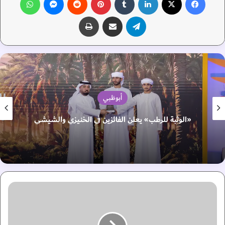
تيلقرام
مشاركة عبر البريد
طباعة
أبوظبي
«الوثبة للرطب» يعلن الفائزين في الخنيزي والشيشي
ش
ر
ا
ك