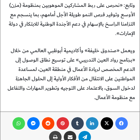
وتابع: «نحرص على ربط المشاركين الموهوبين بمنظومة (مزن)
الأوسع وتوفير فرص النمو طويلة الأجل أمامهم، بما ينسجم مع
التزامنا الراسخ بالإسهام في دعم الأجندة الوطنية للابتكار في دولة
الإمارات».
ويعمل «صندوق خليفة» وأكاديمية أبوظبي العالمي من خلال
«برنامج رواد العين التدريبي» على توسيع نطاق الوصول إلى
الدعم المخصص لريادة الأعمال في منطقة العين، لمساعدة
المواطنين على الانتقال من الأفكار الأولية إلى الحلول الجاهزة
لدخول السوق، بالاعتماد على التوجيه وتطوير المهارات والتفاعل
مع منظومة الأعمال.
فيسبوك
‫X
لينكدإن
‏Tumblr
بينتيريست
‏Reddit
ماسنجر
واتساب
تيلقرام
مشاركة عبر البريد
طباعة