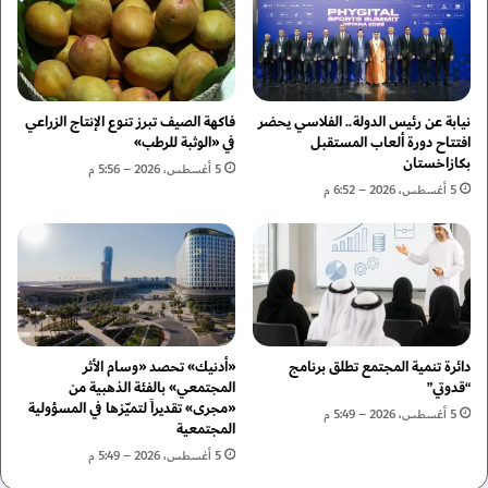
ة
ا
"
ل
ب
ت
س
و
ر
ا
ط
ص
نيابة عن رئيس الدولة.. الفلاسي يحضر
فاكهة الصيف تبرز تنوع الإنتاج الزراعي
ا
ل
افتتاح دورة ألعاب المستقبل
في «الوثبة للرطب»
ن
بكازاخستان
ا
5 أغسطس، 2026 – 5:56 م
ا
ل
5 أغسطس، 2026 – 6:52 م
ل
ا
د
ج
م
ت
ا
م
غ
ا
"
ع
ي
دائرة تنمية المجتمع تطلق برنامج
«أدنيك» تحصد «وسام الأثر
ل
“قدوتي”
المجتمعي» بالفئة الذهبية من
م
«مجرى» تقديراً لتميّزها في المسؤولية
ن
5 أغسطس، 2026 – 5:49 م
المجتمعية
ت
5 أغسطس، 2026 – 5:49 م
ق
ل