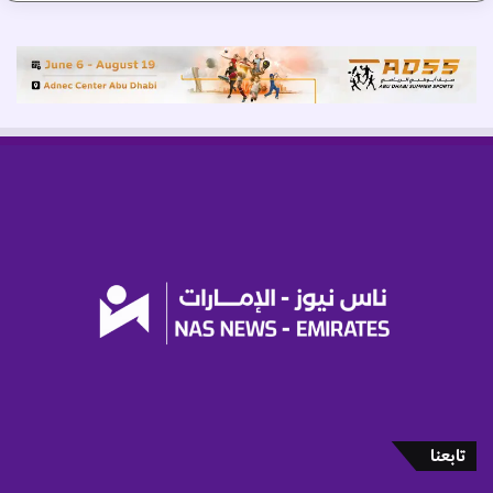
أ
ع
م
ا
ر
ه
م
ع
ن
1
6
ع
ا
مً
ا
تابعنا