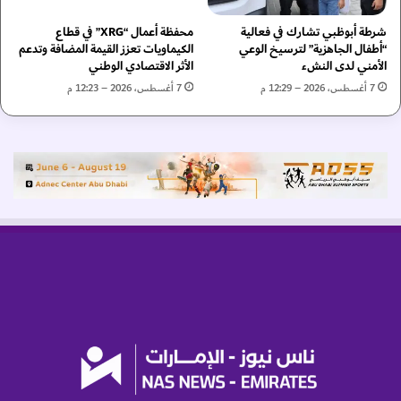
ر
ا
شرطة أبوظبي تشارك في فعالية
محفظة أعمال “XRG” في قطاع
ي
و
“أطفال الجاهزية” لترسيخ الوعي
الكيماويات تعزز القيمة المضافة وتدعم
ل
ن
الأمني لدى النشء
الأثر الاقتصادي الوطني
ي
م
و
7 أغسطس، 2026 – 12:29 م
7 أغسطس، 2026 – 12:23 م
ع
ن
ا
د
ل
ر
م
ه
ج
م
ل
س
ا
ل
أ
ع
ل
ى
ل
ل
ا
ت