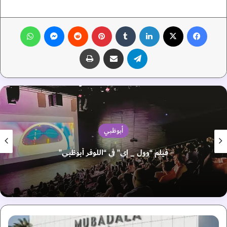
فيسبوك
‫X
لينكدإن
‏Tumblr
بينتيريست
‏Reddit
ماسنجر
واتساب
تيلقرام
مشاركة عبر البريد
طباعة
أبوظبي
فيلم “وول _ إي” في “اللوفر أبوظبي”
أ