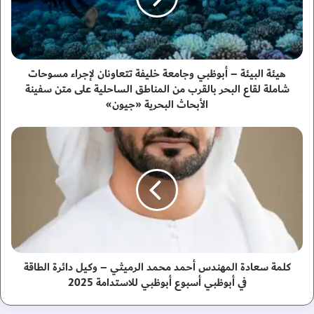
ل
ب
ي
ئ
ة
هيئة البيئة – أبوظبي وجامعة خليفة تتعاونان لإجراء مسوحات
–
شاملة لقاع البحر بالقرب من المناطق الساحلية على متن سفينة
أ
الأبحاث البحرية «جيون»
ب
و
ك
ظ
ل
ب
م
ي
ة
و
س
ج
ع
ا
ا
م
د
ع
ة
ة
ا
كلمة سعادة المهندس أحمد محمد الرميثي – وكيل دائرة الطاقة
خ
ل
في أبوظبي أسبوع أبوظبي للاستدامة 2025
ل
م
ي
ه