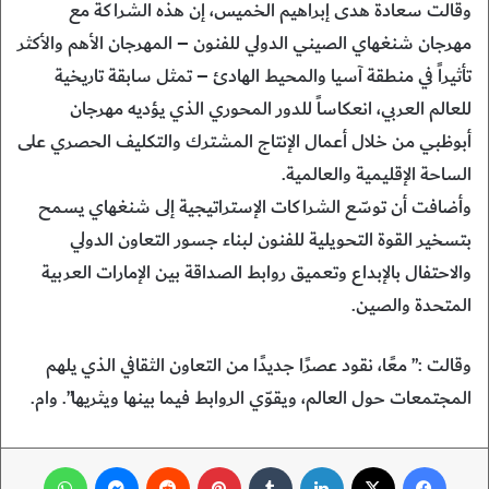
وقالت سعادة هدى إبراهيم الخميس، إن هذه الشراكة مع
مهرجان شنغهاي الصيني الدولي للفنون – المهرجان الأهم والأكثر
تأثيراً في منطقة آسيا والمحيط الهادئ – تمثل سابقة تاريخية
للعالم العربي، انعكاساً للدور المحوري الذي يؤديه مهرجان
أبوظبي من خلال أعمال الإنتاج المشترك والتكليف الحصري على
الساحة الإقليمية والعالمية.
وأضافت أن توسّع الشراكات الإستراتيجية إلى شنغهاي يسمح
بتسخير القوة التحويلية للفنون لبناء جسور التعاون الدولي
والاحتفال بالإبداع وتعميق روابط الصداقة بين الإمارات العربية
المتحدة والصين.
وقالت :” معًا، نقود عصرًا جديدًا من التعاون الثقافي الذي يلهم
المجتمعات حول العالم، ويقوّي الروابط فيما بينها ويثريها”. وام.
فيسبوك
‫X
لينكدإن
‏Tumblr
بينتيريست
‏Reddit
ماسنجر
واتساب