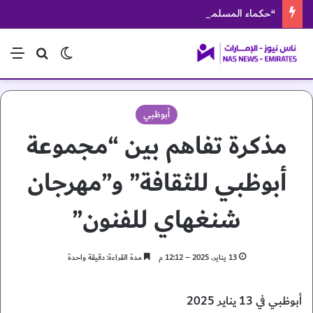
“حكماء المسلمين” يدين استهداف ناقلة أدنوك أثناء عبورها مضيق هرمز
الوضع المظلم
بحث عن
الق
أبوظبي
مذكرة تفاهم بين “مجموعة
أبوظبي للثقافة” و”مهرجان
شنغهاي للفنون”
13 يناير، 2025 – 12:12 م
مدة القراءة: دقيقة واحدة
أبوظبي في 13 يناير 2025