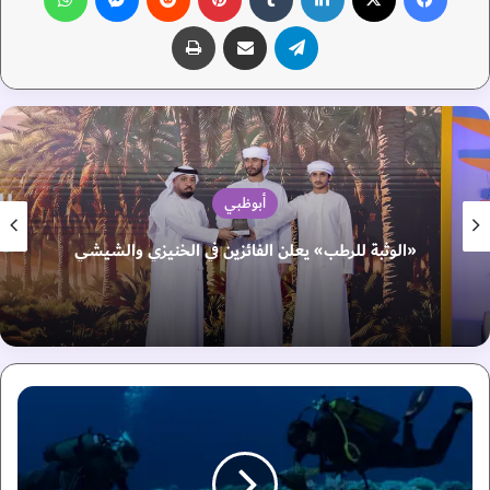
تيلقرام
مشاركة عبر البريد
طباعة
أبوظبي
«الوثبة للرطب» يعلن الفائزين في الخنيزي والشيشي
ه
ي
ئ
ة
ا