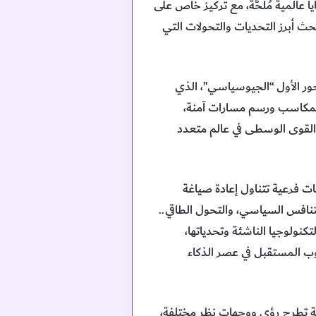
 عالمية مُلحَّة، مع تركيز خاص على
 أبرز التحديات والتحولات التي
محور الأول “الجيوسياسي”، الذي
المكاسب ورسم مسارات آمنة،
القوى الوسطى في عالم متعدد
ات فرعية تتناول إعادة صياغة
تنافس السياسي، والتحول الطاقي..
كنولوجيا الناشئة وتحدياتها،
وب المستقبل في عصر الذكاء
ة تمهد الطريق لمناقشات مثمرة وبنَّاءة ويتألف من 16 جلسة نقاشية تطرح رؤى ووجهات نظر مختلفة،