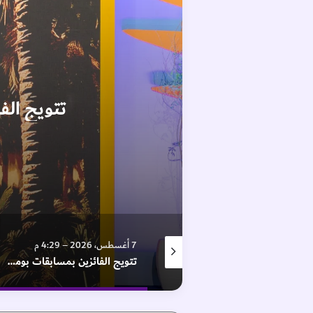
تتويج الفائزين بم
7 أغسطس، 2026 – 6:44 م
7 أغسطس، 2026 – 4:29 م
فيلم “وول _ إي” في “اللوفر أبوظبي”
تتويج الفائزين بمسابقات بومعان والليمون في «الوثبة للرطب»