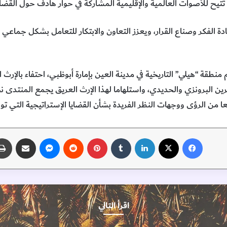
تيح للأصوات العالمية والإقليمية المشاركة في حوار هادف حول القضايا 
ة الفكر وصناع القرار، ويعزز التعاون والابتكار للتعامل بشكل جماعي
نطقة “هيلي” التاريخية في مدينة العين بإمارة أبوظبي، احتفاء بالإرث
صرين البرونزي والحديدي، واستلهاما لهذا الإرث العريق يجمع المنتدى ن
عا من الرؤى ووجهات النظر الفريدة بشأن القضايا الإستراتيجية التي تواج
فيسبوك
‫X
لينكدإن
‏Tumblr
بينتيريست
‏Reddit
ماسنجر
مشاركة عبر البريد
اقرأ التالي