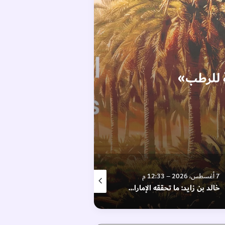
دائرة الصحة
شراكة است
7 أغسطس، 2026 – 6:44 م
7 أغسطس، 2026 – 4:29 م
خالد بن زايد: ما تحققه الإمارات من إنجازات امتداد للإرث الإنساني الخالد للشيخ زايد
فيلم “وول _ إي” في “اللوفر أبوظبي”