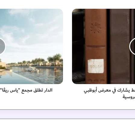
ا
ل
د
ا
ر
ت
ط
ل
ق
م
ج
م
ع
سط يشارك في معرض أبوظبي
الدار تطلق مجمع "ياس ريڤا" ع
"
روسية
ي
ا
س
ر
ي
ڤ