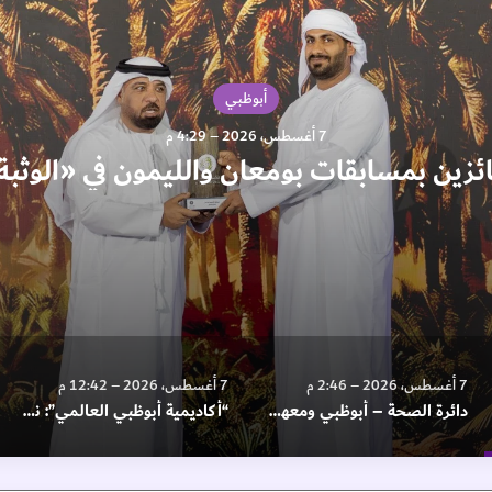
أبوظبي
7 أغسطس، 2026 – 4:29 م
سابقات بومعان والليمون في «الوثبة للرطب»
7 أغسطس، 2026 – 2:46 م
7 أغسطس، 2026 – 12:42 م
7 أغسطس، 2026 – 12:33 م
دائرة الصحة – أبوظبي ومعهد سانفورد بورنهام بريبيس يعقدان شراكة استراتيجية لتطوير أبحاث العلوم الانتقالية وتسريع اكتشاف الأدوية
“أكاديمية أبوظبي العالمي”: نعمل على بناء كفاءات وطنية مؤهلة للمستقبل