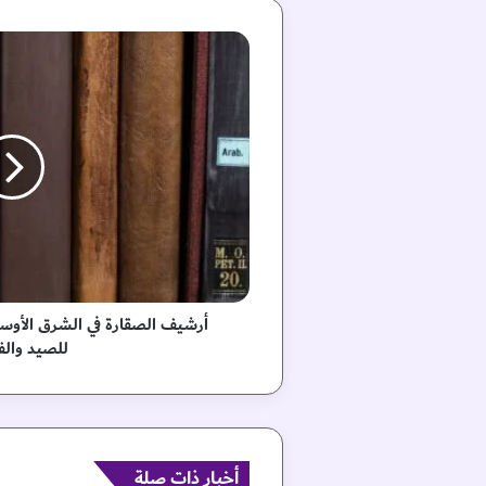
أ
ر
ش
ي
ف
ا
ل
ص
ق
ا
ر
ة
ف
أرشيف الصقارة في الشرق الأو
ي
للصيد والف
ا
ل
ش
ر
ق
ا
أخبار ذات صلة