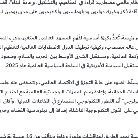
م عالمي مضطرب: قراءة في المفاهيم، والتشكيل، وإعادة البناء”، قضايا
دة فكر وخبراء دوليون ودبلوماسيون وأكاديميون على مدى يومين لبحث
 رئيسة، تُعدُّ ركيزة أساسية لفَهْم المشهد العالمي المتغير، وهي، ال
ل عالم مضطرب، وكيفية توظيف الدول الاضطرابات العالمية لتعظيم 
وكمة العالمية، ومستقبل الشرق الأوسط بين الحرب والسلام، وصعود 
بل السياسة الأمريكية في الساحة السياسية العالمية عام 2025.
فيسلّط الضوء على حالة التجزؤ في الاقتصاد العالمي، وتتمخض عنه جلس
اسات الحمائية، وإعادة رسم الممرات اللوجستية العالمية مع احتدام ال
لوجي” أثر التطور التكنولوجي المتسارع في التفاعلات الدولية، وآفاق الت
 على القوى التكنولوجية الناشئة، إضافة إلى دبلوماسية الفضاء، وحر
وتُفتتح فعاليات المنتدى بكلمات رئيس