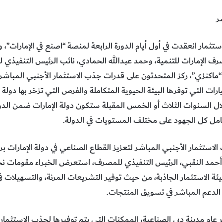
ر
تثمار انعقدت في أول أيام الدورة الرابعة لمنصة “اصنع في الإمارات”،
“ماكنزي”، ركز المتحدثون على قدرات جذب الاستثمار الأجنبي المباشر،
 التي توفرها البيئة الحيوية المتكاملة والفرص التي تزخر بها دولة ال
ال السنوات الثلاث أو الخمس المقبلة ستكون دولة الإمارات ضمن الدول
امل كل الجهود على مختلف المستويات في الدولة.
ستثمار الأجنبي المباشر لتعزيز القطاع الصناعي في دولة الإمارات بر
 أحمد النقبي، الرئيس التنفيذي للمصرف، استعرض الخبراء مقومات نج
يئة الاستثمار الجاذبة، من حيث توفير التشريعات المرنة، والتسهيلات ف
 الدعم المباشر في تسويق المنتجات.
 مدينة دبي الصناعية، الممكنات التي يتم توفيرها لجذب الاستثمارات 