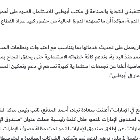
نفيذي للتجارة والصناعة في مكتب أبوظبي للاستثمار، الضوء على أهمية
دولة، مؤكداً أن ما تشهده الدورة الحالية من حضور كبير لرواد القطاع 
ر يعمل على تحديث خدماتها بما يتناسب مع احتياجات وتطلعات المستث
ستثمر منذ البداية، وندعم كافة خطواته الاستثمارية حتى يحقق النجاح بم
اته، وخلال الـ18 شهراً الماضية أعلنا عن تجمعات استثمارية كبيرة تساهم في دعم وتم
ر في أبوظبي”.
في الإمارات”، أعلنت سعادة نجلاء أحمد المدفع، نائب رئيس مركز الشار
لصندوق الإمارات للنمو، خلال كلمة رئيسية حملت عنوان “صندوق الإم
إمارات”، عن إطلاق صندوق الإمارات للنمو تحت مظلة مصرف الإمارات لل
بالهول الفلاسي، وزير الرياضة، وذلك بقيمة 1 مليار درهم، لدعم نمو وتمكين الشركات 