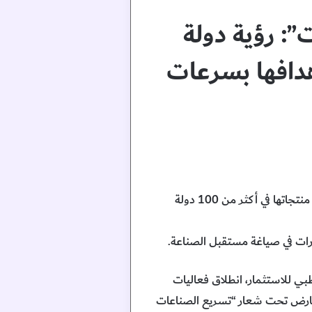
”: رؤية دولة
هدافها بسرعات
الإعلان عن إطلاق شركة “مبادلة بايو” المتخصّصة في مجال الصناعات الدوائية، والتي تستهدف إنتاج وتوزيع منتجاتها في أكثر من 100 دولة
 لجهاز أبوظبي للاستثمار، انطلاق فعاليات
ري في مركز أبوظبي الوطني للمعارض تحت شعار “تسريع الصناعات