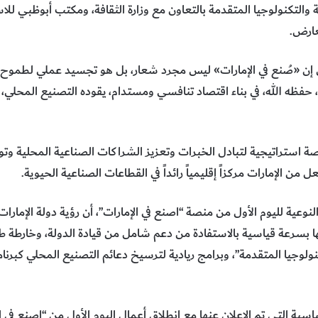
 والتكنولوجيا المتقدمة بالتعاون مع وزارة الثقافة، ومكتب أبوظبي للا
عارض.
إن «صُنع في الإمارات» ليس مجرد شعار، بل هو تجسيد عملي لطموح 
 حفظه الله، في بناء اقتصاد تنافسي ومستدام، يقوده التصنيع المحلي، 
تراتيجية لتبادل الخبرات وتعزيز الشراكات الصناعية المحلية وتوسي
ن الإمارات مركزاً إقليمياً رائداً في القطاعات الصناعية الحيوية.
لنوعية لليوم الأول من منصة “اصنع في الإمارات”، أن رؤية دولة الإمار
ا بسرعة قياسية بالاستفادة من دعم شامل من قيادة الدولة، وخارطة 
كنولوجيا المتقدمة”، وبرامج ريادية لترسيخ دعائم التصنيع المحلي كبر
ياسية التي تم الإعلان عنها مع انطلاق أعمال اليوم الأول من “اصنع ف