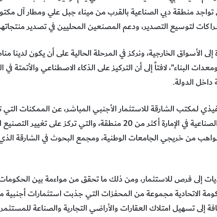
لى تواجد منطقة دبي الصناعية بالقرب من ميناء جبل علي ومطار آل مكت
شراكات لتوسيع التصدير، ودعم المصنعين المحليين في تصدير منتجاتهم
إلى الأسواق الخارجية، ونركز في المرحلة الحالية على أن يكون لدينا
معدات البناء”، لافتاً إلى أن التركيز على الذكاء الاصطناعي والأتمتة 
 داخل الدولة.
ي لمكتب الشارقة للاستثمار الأجنبي المباشر، عن الممكنات التي توفر
الصناعي، حتى أصبح عدد المناطق الصناعية في الإمارة أكثر من 20 منطقة، والتي
واهب من خريجي الجامعات الوطنية، ومجمع البحوث في الشارقة الذي س
يات إلى فرص للاستثمار، ومن ذلك ما تحقق من مواءمة بين الحكومات ال
كومة الاتحادية مجموعة من المحفزات التي جذبت استثمارات أجنبية م
افة إلى تسهيل امتلاك العقارات والأراضي التجارية والصناعة للمستثمري