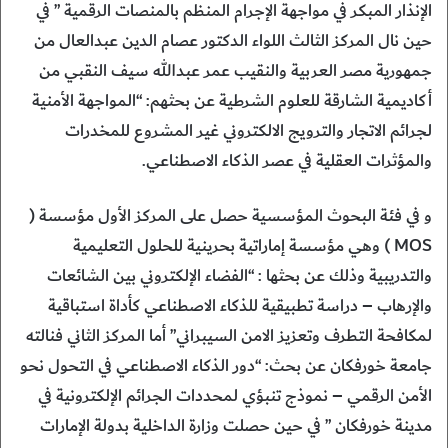
الإنذار المبكر في مواجهة الإجرام المنظم بالمنصات الرقمية ” في
حين نال المركز الثالث اللواء الدكتور عصام الدين عبدالعال من
جمهورية مصر العربية والنقيب عمر عبدالله سيف النقبي من
أكاديمية الشارقة للعلوم الشرطية عن بحثهم: “المواجهة الأمنية
لجرائم الاتجار والترويج الالكتروني غير المشروع للمخدرات
والمؤثرات العقلية في عصر الذكاء الاصطناعي.
و في فئة البحوث المؤسسية حصل على المركز الأول مؤسسة (
MOS ) وهي مؤسسة إماراتية بحرينية للحلول التعليمية
والتدريبية وذلك عن بحثها : “الفضاء الإلكتروني بين الشائعات
والإرهاب – دراسة تطبيقية للذكاء الاصطناعي كأداة استباقية
لمكافحة التطرف وتعزيز الامن السيبراني” أما المركز الثاني فنالته
جامعة خورفكان عن بحث: “دور الذكاء الاصطناعي في التحول نحو
الأمن الرقمي – نموذج تنبؤي لمحددات الجرائم الإلكترونية في
مدينة خورفكان ” في حين حصلت وزارة الداخلية بدولة الإمارات