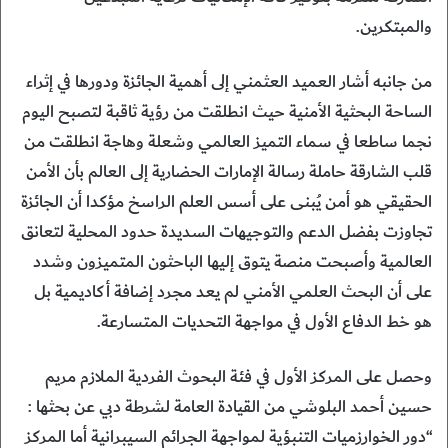
والمبتكرين.
من جانبه أشار العميد العثمني إلى أهمية الجائزة ودورها في إثراء
الساحة البحثية الأمنية حيث انطلقت من رؤية ثاقبة لتصبح اليوم
نجما ساطعا في سماء التميز العالمي وشعلة وهاجة انطلقت من
قلب الشارقة حاملة رسالة الإمارات الحضارية إلى العالم بأن الأمن
الحقيقي هو أمن يُبنى على أسس العلم الراسخ مؤكدا أن الجائزة
تجاوزت بفضل الدعم والتوجيهات السديدة حدود المحلية لتعانق
العالمية وأصبحت منصة يتوق إليها الباحثون المتميزون وشدد
على أن البحث العلمي الأمني لم يعد مجرد إضافة أكاديمية بل
هو خط الدفاع الأول في مواجهة التحديات المتسارعة.
وحصل على المركز الأول في فئة البحوث الفردية الملازم مريم
حسين أحمد البلوشي من القيادة العامة لشرطة دبي عن بحثها :
“دور الخوارزميات التنبؤية لمواجهة الجرائم السيبرانية أما المركز