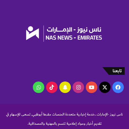
ك
ب
ا
ر
ا
ل
م
و
ا
ط
ن
ي
تابعنا
ن
‫X
فيسبوك
‫YouTube
انستقرام
سناب
‫TikTok
واتساب
تشات
ناس نيوز -الإمارات..خدمة إخبارية متعددة المنصات مقرها أبوظبي, تسعى للإسهام في
تقديم أخبار ومواد إعلامية تتسم بالمهنية والمصداقية.