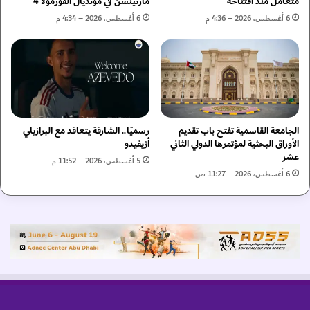
ا
متعامل منذ افتتاحه
مارتينسن في مونديال الفورمولا 4
ل
ب
6 أغسطس، 2026 – 4:36 م
6 أغسطس، 2026 – 4:34 م
أ
ع
ط
ش
ف
ؤ
ا
و
ل
ن
ف
ا
ي
ل
غ
الجامعة القاسمية تفتح باب تقديم
رسميًا.. الشارقة يتعاقد مع البرازيلي
ح
الأوراق البحثية لمؤتمرها الدولي الثاني
أزيفيدو
ز
ج
عشر
ة
ا
5 أغسطس، 2026 – 11:52 م
ج
6 أغسطس، 2026 – 11:27 ص
و
ت
ط
م
ئ
ن
ع
ل
ى