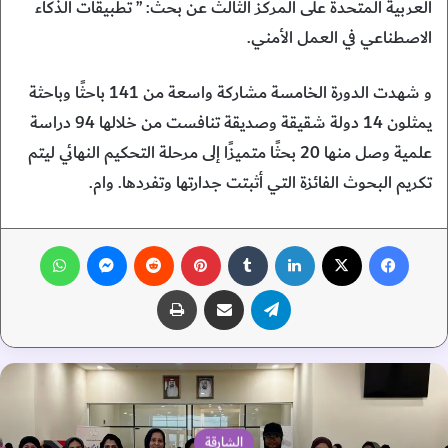
العربية المتحدة على المركز الثالث عن بحث: ” تطبيقات الذكاء
الاصطناعي في العمل الأمني.
و شهدت الدورة الخامسة مشاركة واسعة من 141 باحثًا وباحثة
يمثلون 14 دولة شقيقة وصديقة تنافست من خلالها 94 دراسة
علمية وصل منها 20 بحثًا متميزًا إلى مرحلة التحكيم النهائي ليتم
تكريم البحوث الفائزة التي أثبتت جدارتها وتفردها. وام.
فيسبوك
‫X
لينكدإن
‏Tumblr
بينتيريست
‏Reddit
ماسنجر
واتساب
تيلقرام
مشاركة عبر البريد
طباعة