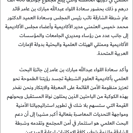
العلمي في دورتها الخامسة والتي يبلغ مجموع جوائزها 400 ألف
درهم و ذلك بحضور سعادة اللواء عبدالله مبارك بن عامر قائد
عام شرطة الشارقة نائب رئيس المجلس وسعادة العميد الدكتور
محمد خميس العثمني مدير الأكاديمية وأعضاء مجلس الأكاديمية
إلى جانب عدد من رؤساء ومديري الجامعات والمؤسسات
الأكاديمية وممثلي الهيئات العلمية والبحثية بدولة الإمارات
العربية المتحدة.
وأكد سعادة اللواء عبدالله مبارك بن عامر إن جائزة البحث
العلمي بأكاديمية العلوم الشرطية تجسد رؤيتنا الطموحة نحو
تعزيز منظومة الأمن القائمة على المعرفة والابتكار ونحن نفخر
بهذه الكوكبة من الباحثين الذين يمثلون نواة المستقبل وبحوثهم
القيمة التي ستسهم بلا شك في تطوير استراتيجياتنا الأمنية
ومواجهة التحديات المعاصرة بفعالية أكبر مشيرا إلى أن دعم
البحث العلمي هو استثمار في أمن المجتمع وتقدمه وشرطة
الشارقة ملتزمة بتوفير كافة الإمكانيات لرعاية المبدعين