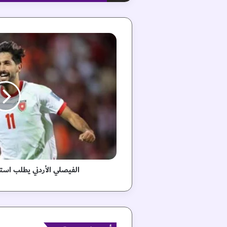
ا
ل
ف
ي
ص
ل
ي
ا
ل
أ
ر
د
ن
الفيصلي الأردني يطلب است
ي
ي
ط
ل
ب