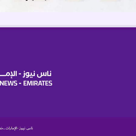
ناس نيوز -الإمارات..خد