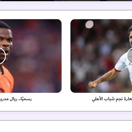
ر
س
م
يً
ا
.
.
ر
ي
ا
ل
م
د
عارة نجم شباب الأهلي
رسميًا.. ريال مدري
ر
ي
د
ي
ض