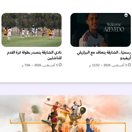
م
ن
ج
م
إ
ن
ت
ر
م
رسميًا.. الشارقة يتعاقد مع البرازيلي
نادي الشارقة يتصدر بطولة كرة القدم
ي
أزيفيدو
للناشئين
ل
5 أغسطس، 2026 – 11:52 م
5 أغسطس، 2026 – 7:04 م
ا
ن