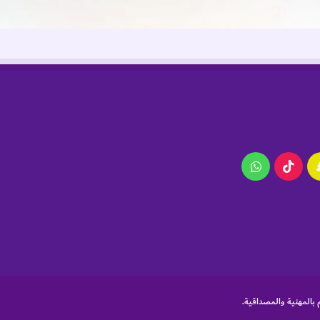
ام
سناب
‫TikTok
واتساب
تشات
 بالمهنية والمصداقية.