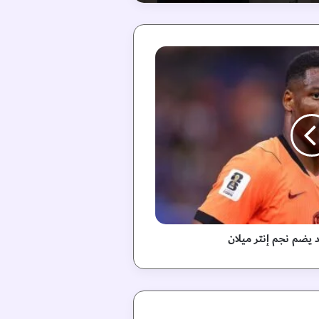
د يضم نجم إنتر ميلان