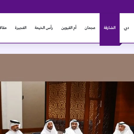
و
دبي
الشارقة
عجمان
أم القيوين
رأس الخيمة
الفجيرة
مقال