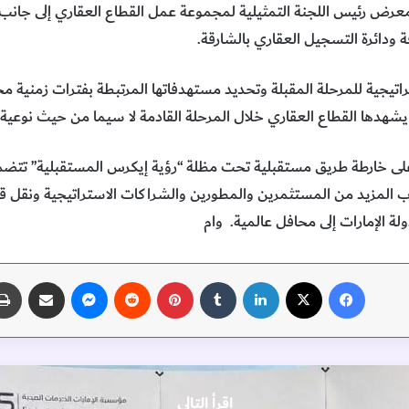
معرض رئيس اللجنة التمثيلية لمجموعة عمل القطاع العقاري إلى جان
ة ودائرة التسجيل العقاري بالشارقة.
جية للمرحلة المقبلة وتحديد مستهدفاتها المرتبطة بفترات زمنية مح
هدها القطاع العقاري خلال المرحلة القادمة لا سيما من حيث نوعية ا
 على خارطة طريق مستقبلية تحت مظلة “رؤية إيكرس المستقبلية” تتض
طاب المزيد من المستثمرين والمطورين والشراكات الاستراتيجية ونقل قص
دولة الإمارات إلى محافل عالمية. وام
فيسبوك
‫X
لينكدإن
‏Tumblr
بينتيريست
‏Reddit
ماسنجر
مشاركة عبر البريد
اقرأ التالي