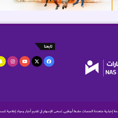
تابعنا
‫X
فيسبوك
‫YouTube
انستقر
مة إخبارية متعددة المنصات مقرها أبوظبي, تسعى للإسهام في تقديم أخبار ومواد إعلامية تتسم