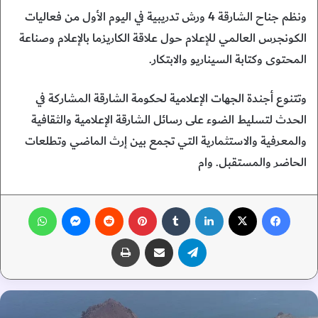
ونظم جناح الشارقة 4 ورش تدريبية في اليوم الأول من فعاليات
الكونجرس العالمي للإعلام حول علاقة الكاريزما بالإعلام وصناعة
المحتوى وكتابة السيناريو والابتكار.
وتتنوع أجندة الجهات الإعلامية لحكومة الشارقة المشاركة في
الحدث لتسليط الضوء على رسائل الشارقة الإعلامية والثقافية
والمعرفية والاستثمارية التي تجمع بين إرث الماضي وتطلعات
الحاضر والمستقبل. وام
فيسبوك
‫X
لينكدإن
‏Tumblr
بينتيريست
‏Reddit
ماسنجر
واتساب
تيلقرام
مشاركة عبر البريد
طباعة