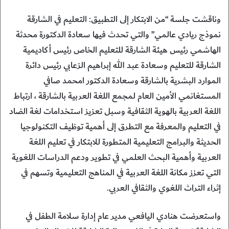
وناقشت جلسة “من الابتكار إلى التطبيق: التعليم في الشارقة
نموذج ريادي عالمي” والتي تحدث فيها سعادة الدكتورة محدثة
الهاشمي رئيس هيئة الشارقة للتعليم الخاص رئيس أكاديمية
الشارقة للتعليم وسعادة عبد الله إبراهيم الزعابي رئيس دائرة
الموارد البشرية بالشارقة وسعادة الدكتور امحمد صافي
المستغانمي الأمين العام لمجمع اللغة العربية بالشارقة ، ارتباط
اللغة العربية بالهوية الثقافية وسبل تعزيز استخدامات لغة الضاد
في التعليم والمعرفة مع التطرق إلى أهمية توظيف التكنولوجيا
الحديثة والبرامج التعليمية المتطورة للابتكار في تعليم اللغة
العربية وأهمية البحث العلمي في تطوير ودعم الدراسات اللغوية
التي تعزز مكانة اللغة العربية في المناهج التعليمية وتسهم في
إثراء التراث اللغوي والثقافي العربي.
واستعرضت هنادي اليافعي مدير عام إدارة سلامة الطفل في