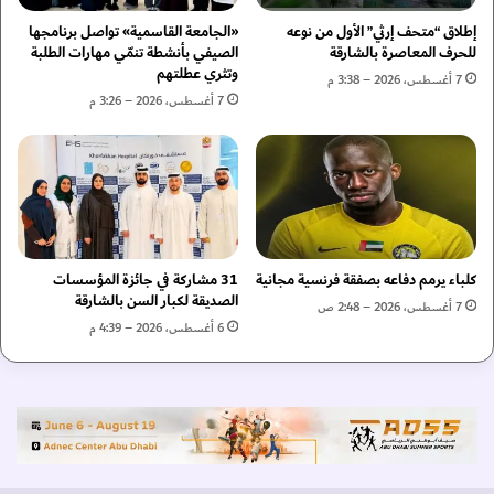
ا
ع
ل
ر
إطلاق “متحف إرثي” الأول من نوعه
«الجامعة القاسمية» تواصل برنامجها
ع
ا
للحرف المعاصرة بالشارقة
الصيفي بأنشطة تنمّي مهارات الطلبة
ا
وتثري عطلتهم
ق
7 أغسطس، 2026 – 3:38 م
ل
ي
7 أغسطس، 2026 – 3:26 م
م
ف
ي
ي
ل
د
ل
و
إ
ر
ع
ي
ل
أ
كلباء يرمم دفاعه بصفقة فرنسية مجانية
31 مشاركة في جائزة المؤسسات
ا
ب
الصديقة لكبار السن بالشارقة
م
ط
7 أغسطس، 2026 – 2:48 ص
"
6 أغسطس، 2026 – 4:39 م
ا
م
ل
ب
آ
ا
س
د
ي
ر
ا
ا
ل
ت
ل