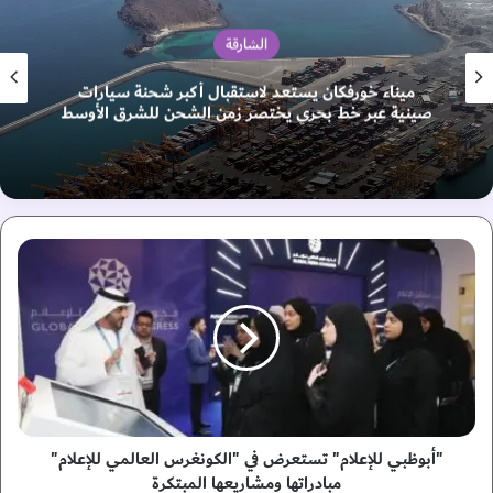
الشارقة
ميناء خورفكان يستعد لاستقبال أكبر شحنة سيارات
صينية عبر خط بحري يختصر زمن الشحن للشرق الأوسط
"
أ
ب
و
ظ
ب
ي
ل
ل
إ
"أبوظبي للإعلام" تستعرض في "الكونغرس العالمي للإعلام"
ع
مبادراتها ومشاريعها المبتكرة