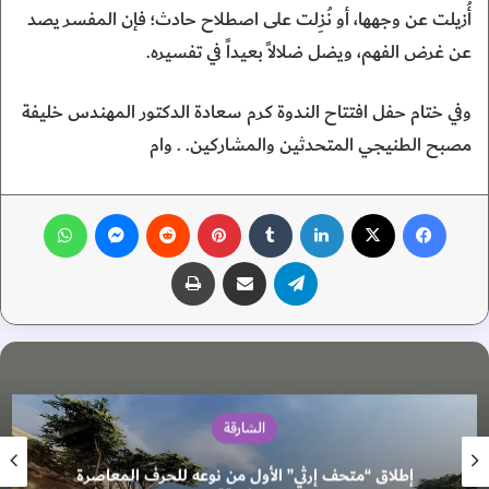
أُزيلت عن وجهها، أو نُزِلت على اصطلاح حادث؛ فإن المفسر يصد
عن غرض الفهم، ويضل ضلالاً بعيداً في تفسيره.
وفي ختام حفل افتتاح الندوة كرم سعادة الدكتور المهندس خليفة
مصبح الطنيجي المتحدثين والمشاركين. . وام
فيسبوك
‫X
لينكدإن
‏Tumblr
بينتيريست
‏Reddit
ماسنجر
واتساب
تيلقرام
مشاركة عبر البريد
طباعة
الشارقة
إطلاق “متحف إرثي” الأول من نوعه للحرف المعاصرة