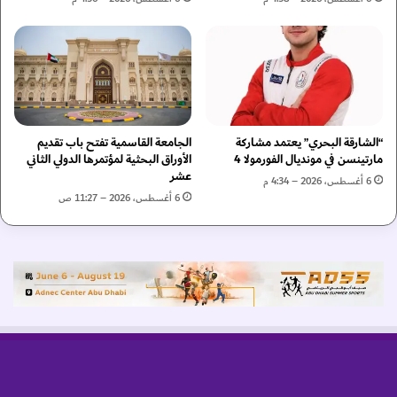
ع
و
ي
ز
و
ر
ا
ا
ل
ء
ر
ب
و
ت
ب
“الشارقة البحري” يعتمد مشاركة
الجامعة القاسمية تفتح باب تقديم
و
مارتينسن في مونديال الفورمولا 4
الأوراق البحثية لمؤتمرها الدولي الثاني
و
س
عشر
ت
ي
6 أغسطس، 2026 – 4:34 م
ا
ع
6 أغسطس، 2026 – 11:27 ص
ت
ن
ت
ط
ع
ا
ي
ق
د
ا
ت
ل
ش
إ
ك
ع
ي
ف
ل
ا