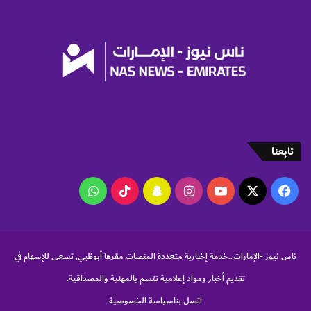
م
ء
س
م
ت
ن
ق
ض
ب
ر
ل
ي
ا
ب
ل
ة
أ
ا
ع
ل
م
ش
تابعنا
ا
ر
ل
ك
‫X
فيسبوك
‫YouTube
انستقرام
سناب
‫TikTok
واتساب
ا
ت
تشات
ناس نيوز -الإمارات..خدمة إخبارية متعددة المنصات مقرها أبوظبي, تسعى للإسهام في
تقديم أخبار ومواد إعلامية تتسم بالمهنية والمصداقية.
اتصل بنا
سياسة الخصوصية