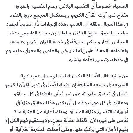
العلمية، خصوصاً في التفسير البلاغي وعلم التفسير، باعتباره
مفتاح تدبر آيات القرآن الكريم، و يستكمل المجمع دوره بالتفرد
في هذا المجال ونقله إلى العالم، وهذه الإنجازات تأتي تتويجاً لجهود
صاحب السموّ الشيخ الدكتور سلطان بن محمد القاسمي، عضو
المجلس الأعلى، حاكم الشارقة، في خدمة القرآن الكريم وعلومه،
واهتمامه بالحفاظ على إرثه التاريخي والعلمي والمعرفي، ما يسهم
في حفظه، وتيسير تعلّمه ونشره.
من جانبه، قال الأستاذ الدكتور قطب الريسوني عميد كلية
الشريعة في جامعة الشارقة إن الاتجاه الأمثل في تدبر القرآن الكريم،
يتمثّل في تحقيق مفرداته على نحو يُجلّي دلالاتها في كل سياق،
ومعانيها في كل مورد، والأصل أن يكون هذا التحقيق منزلاً في
أولويات التفسير منزلة الصدارة، ومفاضاً عليه من العناية ما لا
يُفاض على غيره؛ لأن الألفاظ حمّالة معانٍ، ولا يستقيم فهم الكل إلا
بفهم الأجزاء التي يُركبُ منها، ومتى أُهملت المفردة القرآنية، أو