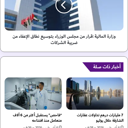
ر
.
ة
.
ا
ت
ل
ق
م
ن
ا
ي
ل
وزارة المالية :قرار من مجلس الوزراء بتوسيع نطاق الإعفاء من
ا
ي
ضريبة الشركات
ت
ة
ا
:
ل
ق
ذ
ر
أخبار ذات صلة
ك
ا
ا
ر
ء
م
ا
ن
ل
م
ا
ج
ص
ل
ط
س
7 مليارات درهم تداولات عقارات
“فاحص” يستقبل أكثر من 6 آلاف
ن
ا
الشارقة خلال يوليو
متعامل منذ افتتاحه
ا
ل
6 أغسطس، 2026 – 4:38 م
6 أغسطس، 2026 – 4:36 م