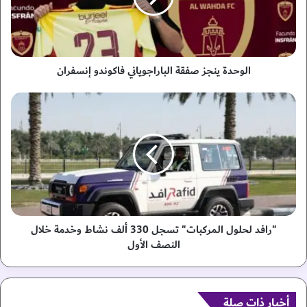
ة
ي
ن
ج
ز
الوحدة ينجز صفقة الباراجوياني فاكوندو إنسفران
ص
ف
"
ق
ر
ة
ا
ا
ف
ل
د
ب
ل
ا
ح
ر
ل
ا
و
ج
ل
"رافد لحلول المركبات" تسجل 330 ألف نشاط وخدمة خلال
و
ا
النصف الأول
ي
ل
ا
م
ن
ر
ي
ك
أخبار ذات صلة