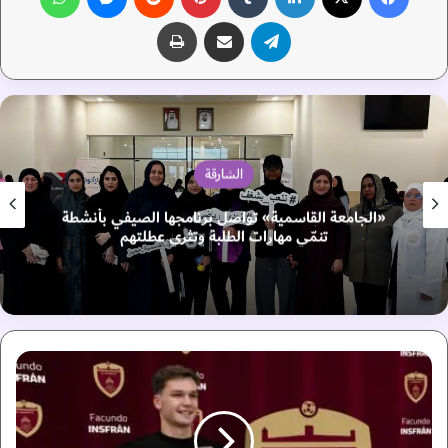
تيلقرام
مشاركة عبر البريد
طباعة
الشارقة
«الجامعة القاسمية» تواصل برنامجها الصيفي بأنشطة
تنمّي مهارات الطلبة وتثري عطلتهم
ا
ل
و
ح
د