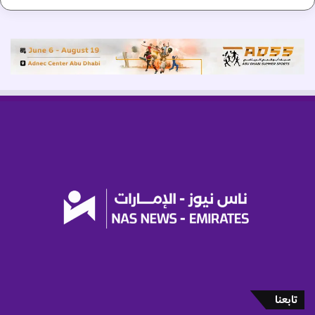
م
ة
خ
ل
ا
ل
ا
ل
ن
ص
ف
ا
ل
أ
و
ل
تابعنا