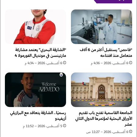
ف
ب
ا
ا
ك
ت
و
"
ن
ت
د
س
و
ج
إ
ل
“فاحص” يستقبل أكثر من 6 آلاف
“الشارقة البحري” يعتمد مشاركة
ن
3
متعامل منذ افتتاحه
مارتينسن في مونديال الفورمولا 4
س
3
6 أغسطس، 2026 – 4:36 م
6 أغسطس، 2026 – 4:34 م
ف
0
ر
أ
ا
ل
ن
ف
ن
ش
ا
الجامعة القاسمية تفتح باب تقديم
رسميًا.. الشارقة يتعاقد مع البرازيلي
ط
الأوراق البحثية لمؤتمرها الدولي الثاني
أزيفيدو
و
عشر
خ
5 أغسطس، 2026 – 11:52 م
د
6 أغسطس، 2026 – 11:27 ص