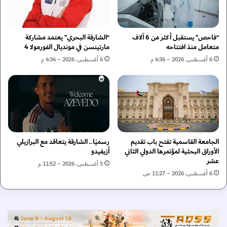
ي
ق
ب
ت
ج
ي
ن
ك
“فاحص” يستقبل أكثر من 6 آلاف
“الشارقة البحري” يعتمد مشاركة
ي
ب
متعامل منذ افتتاحه
مارتينسن في مونديال الفورمولا 4
ف
ي
6 أغسطس، 2026 – 4:36 م
6 أغسطس، 2026 – 4:34 م
ر
ر
ؤ
ة
ي
ف
ت
ي
ه
ا
ا
ل
ا
ل
ل
الجامعة القاسمية تفتح باب تقديم
رسميًا.. الشارقة يتعاقد مع البرازيلي
ا
الأوراق البحثية لمؤتمرها الدولي الثاني
أزيفيدو
م
ع
عشر
س
ب
5 أغسطس، 2026 – 11:52 م
ت
ي
6 أغسطس، 2026 – 11:27 ص
د
ن
ا
و
م
م
ة
ب
ف