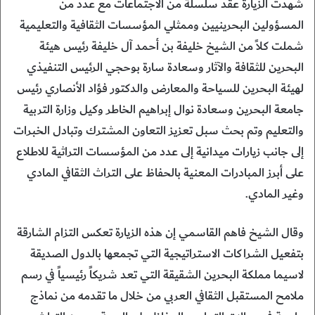
شهدت الزيارة عقد سلسلة من الاجتماعات مع عدد من
المسؤولين البحرينيين وممثلي المؤسسات الثقافية والتعليمية
شملت كلاً من الشيخ خليفة بن أحمد آل خليفة رئيس هيئة
البحرين للثقافة والآثار وسعادة سارة بوحجي الرئيس التنفيذي
لهيئة البحرين للسياحة والمعارض والدكتور فؤاد الأنصاري رئيس
جامعة البحرين وسعادة نوال إبراهيم الخاطر وكيل وزارة التربية
والتعليم وتم بحث سبل تعزيز التعاون المشترك وتبادل الخبرات
إلى جانب زيارات ميدانية إلى عدد من المؤسسات التراثية للاطلاع
على أبرز المبادرات المعنية بالحفاظ على التراث الثقافي المادي
وغير المادي.
‎وقال الشيخ فاهم القاسمي إن هذه الزيارة تعكس التزام الشارقة
بتفعيل الشراكات الاستراتيجية التي تجمعها بالدول الصديقة
لاسيما مملكة البحرين الشقيقة التي تعد شريكاً رئيسياً في رسم
ملامح المستقبل الثقافي العربي من خلال ما تقدمه من نماذج