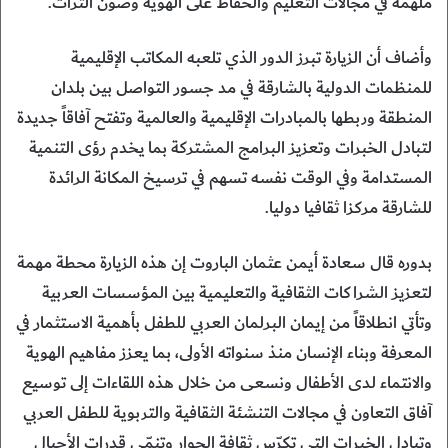
ملهمة في مجالات التعليم والحفاظ على الهوية وصون التراث.
‎وأضاف أن الزيارة تبرز الدور الذي تلعبه المكاتب الإقليمية
للمنظمات الدولية بالشارقة في مد جسور التواصل بين بلدان
المنطقة وربطها بالمبادرات الإقليمية والعالمية وتفتح آفاقاً جديدة
لتبادل الخبرات وتعزيز البرامج المشتركة بما يخدم رؤى التنمية
المستدامة وفي الوقت نفسه تسهم في ترسيخ المكانة الرائدة
للشارقة مركزا ثقافيا دوليا.
‎بدوره قال سعادة أيمن عثمان الباروت إن هذه الزيارة محطة مهمة
لتعزيز الشراكات الثقافية والتعليمية بين المؤسسات العربية
وتأتي انطلاقاً من إيمان البرلمان العربي للطفل بأهمية الاستثمار في
المعرفة وبناء الإنسان منذ سنواته الأولى، بما يعزز مفاهيم الهوية
والانتماء لدى الأطفال ونسعى من خلال هذه اللقاءات إلى توسيع
آفاق التعاون في مجالات التنشئة الثقافية والتربوية للطفل العربي
وتبادل الخبرات التي تكرّس ثقافة الحوار وتنمّي قدرات الأجيال