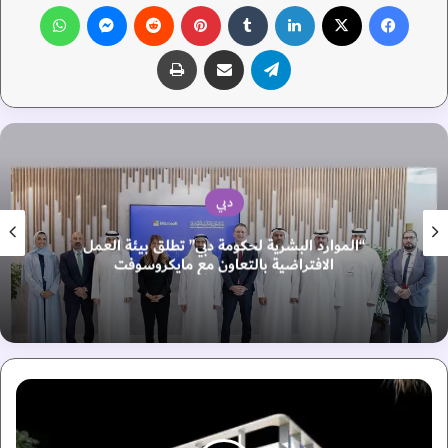
فيسبوك
‫X
لينكدإن
‏Tumblr
بينتيريست
‏Reddit
ماسنجر
واتساب
تيلقرام
مشاركة عبر البريد
طباعة
دبي
“الموارد البشرية لحكومة دبي” تطلق بيئة العمل
الافتراضية بالتعاون مع مايكروسوفت
«
د