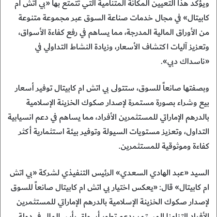
ويؤكد هذا التعيين المكانة المتنامية التي تتمتع بها «بي اتش ام
كابيتال» في مجال خدمات صناعة السوق عبر مجموعة متنوعة
من الأوراق المالية المدرجة، مما يساهم في رفع كفاءة الأسواق،
وتعزيز آليات اكتشاف الأسعار، وزيادة النشاط التداولي في
«ناسداك دبي».
وبصفتها صانعاً للسوق، ستتولى بي اتش ام كابيتال توفير أسعار
بيع وشراء بصورة مستمرة لإصدار صكوك الخزينة الإسلامية
بالدرهم الإماراتي للمستثمرين الأفراد، مما يساهم في دعم انسيابية
التداول، وتعزيز مستويات السيولة وتوفير بيئة استثمارية أكثر
كفاءة وموثوقية للمستثمرين.
السيد «عبد الهادي السعدي» الرئيس التنفيذي لشركة «بي اتش
ام كابيتال» قال: «يعكس اختيار بي اتش ام كابيتال صانعاً للسوق
لإصدار صكوك الخزينة الإسلامية بالدرهم الإماراتي للمستثمرين
الأفراد التزامنا المستمر بدعم تطور أسواق رأس المال في دولة