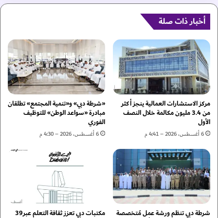
ج
س
ه
ف
أخبار ذات صلة
ة
ي
ع
ر
ا
ي
ل
م
م
و
ي
ل
ة
د
ل
و
مركز الاستشارات العمالية ينجز أكثر
«شرطة دبي» و«تنمية المجتمع» تطلقان
ل
ف
من 3.4 مليون مكالمة خلال النصف
مبادرة «سواعد الوطن» للتوظيف
ا
الأول
الفوري
ا
س
و
6 أغسطس، 2026 – 4:41 م
6 أغسطس، 2026 – 4:30 م
ت
ج
ث
و
م
ر
ا
ج
ر
ي
ا
ا
ل
و
شرطة دبي تنظم ورشة عمل مُتخصصة
مكتبات دبي تعزز ثقافة التعلم عبر39
ع
ي