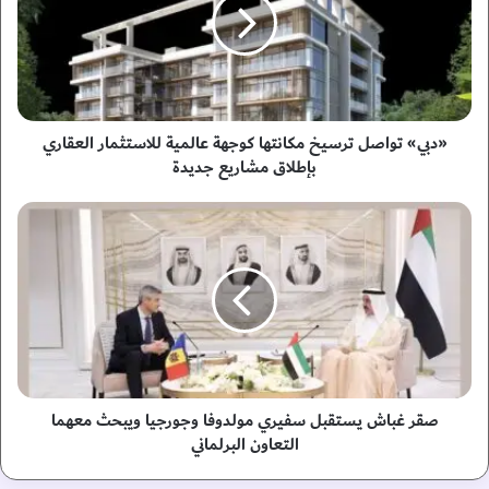
ب
ي
»
ت
و
ا
ص
​«دبي» تواصل ترسيخ مكانتها كوجهة عالمية للاستثمار العقاري
ل
بإطلاق مشاريع جديدة
ت
ر
ص
س
ق
ي
ر
خ
غ
م
ب
ك
ا
ا
ش
ن
ي
ت
س
ه
ت
صقر غباش يستقبل سفيري مولدوفا وجورجيا ويبحث معهما
ا
ق
التعاون البرلماني
ك
ب
و
ل