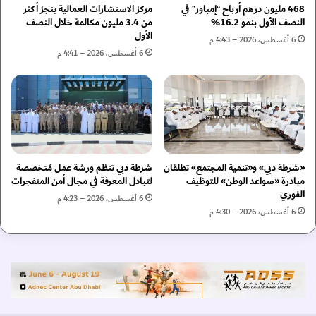
ا
ل
468 مليون درهم أرباح “إمباور” في
مركز الاستشارات العمالية ينجز أكثر
ن
ب
النصف الأول بنمو 16.2%
من 3.4 مليون مكالمة خلال النصف
ا
الأول
ي
6 أغسطس، 2026 – 4:43 م
ل
ا
6 أغسطس، 2026 – 4:41 م
م
ن
ج
ا
ت
ت
م
ا
ع
ل
ب
م
ج
ا
«شرطة دبي» و«تنمية المجتمع» تطلقان
شرطة دبي تنظم ورشة عمل مُتخصصة
ه
ل
مبادرة «سواعد الوطن» للتوظيف
لتبادل المعرفة في مجال أمن المتفجرات
و
ي
الفوري
د
ة
6 أغسطس، 2026 – 4:23 م
ت
6 أغسطس، 2026 – 4:30 م
ف
ح
ي
س
إ
ي
ط
ن
ا
م
ر
س
م
ت