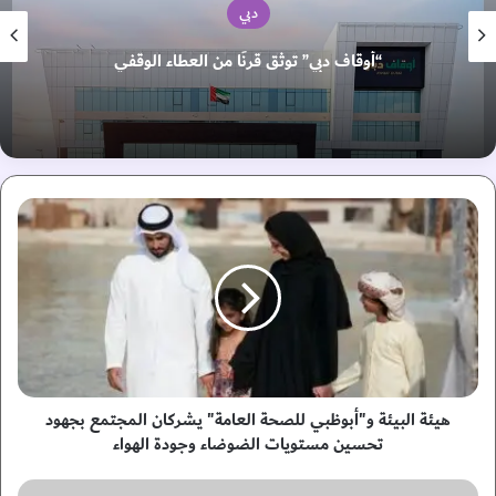
دبي
“أوقاف دبي” توثق قرنًا من العطاء الوقفي
ه
ي
ئ
ة
ا
ل
ب
ي
ئ
ة
هيئة البيئة و"أبوظبي للصحة العامة" يشركان المجتمع بجهود
و
تحسين مستويات الضوضاء وجودة الهواء
"
أ
ا