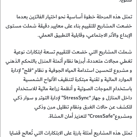
تمثل هذه المرحلة خطوة أساسية نحو اختيار الفائزين بعدما
خضعت المشاريع للتقييم بناء على معايير دقيقة شملت مستوى
الإبداع والأثر الاجتماعي، وقابلية التطبيق العملي.
شملت المشاريع التي خضعت للتقييم تسعة ابتكارات نوعية
تغطي مجالات متعددة، أبرزها نظام أتمتة المنزل بالتحكم الذهني
و مشروع لتحسين استدامة المياه الجوفية و نظام “فلج” لإدارة
الموارد المائية و تقنية مبتكرة لتنظيف الألواح الشمسية
باستخدام الموجات الصوتية و أنظمة زراعة مائية للاستخدام
داخل المنازل و جهاز “StressSync” لإدارة التوتر و سوار ذكي
للكشف عن حالات الغرق ونظام تظليل مرن وذكي
ومشروع”CrossSafe” لتعزيز أمان المشاة.
تمثل هذه المشاريع أمثلة بارزة على الابتكارات التي تُعالج قضايا