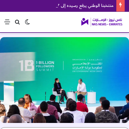
منتخبنا الوطني يرفع رصيده إلى 57 ميدالية في بطولة العالم للجوجيتسو
الوضع المظلم
بحث عن
الق