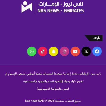
ر
تابعنا
‫X
فيسبوك
‫YouTube
انستقرام
سناب
‫TikTok
واتساب
تشات
ناس نيوز -الإمارات..خدمة إخبارية متعددة المنصات مقرها أبوظبي, تسعى للإسهام في
تقديم أخبار ومواد إعلامية تتسم بالمهنية والمصداقية.
اتصل بنا
سياسة الخصوصية
جميع الحقوق محفوظة Nas news UAE © 2026