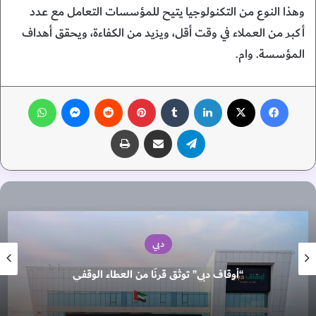
وهذا النوع من التكنولوجيا يتيح للمؤسسات التعامل مع عدد
أكبر من العملاء في وقت أقل، ويزيد من الكفاءة، ويحقق أهداف
المؤسسة. وام.
فيسبوك
‫X
لينكدإن
‏Tumblr
بينتيريست
‏Reddit
ماسنجر
واتساب
تيلقرام
مشاركة عبر البريد
طباعة
دبي
“أوقاف دبي” توثق قرنًا من العطاء الوقفي