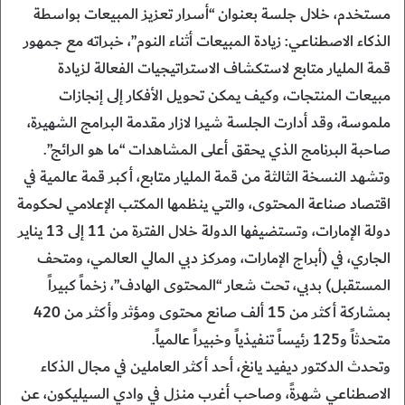
مستخدم، خلال جلسة بعنوان “أسرار تعزيز المبيعات بواسطة
الذكاء الاصطناعي: زيادة المبيعات أثناء النوم”، خبراته مع جمهور
قمة المليار متابع لاستكشاف الاستراتيجيات الفعالة لزيادة
مبيعات المنتجات، وكيف يمكن تحويل الأفكار إلى إنجازات
ملموسة، وقد أدارت الجلسة شيرا لازار مقدمة البرامج الشهيرة،
صاحبة البرنامج الذي يحقق أعلى المشاهدات “ما هو الرائج”.
وتشهد النسخة الثالثة من قمة المليار متابع، أكبر قمة عالمية في
اقتصاد صناعة المحتوى، والتي ينظمها المكتب الإعلامي لحكومة
دولة الإمارات، وتستضيفها الدولة خلال الفترة من 11 إلى 13 يناير
الجاري، في (أبراج الإمارات، ومركز دبي المالي العالمي، ومتحف
المستقبل) بدبي، تحت شعار “المحتوى الهادف”، زخماً كبيراً
بمشاركة أكثر من 15 ألف صانع محتوى ومؤثر وأكثر من 420
متحدثاً و125 رئيساً تنفيذياً وخبيراً عالمياً.
وتحدث الدكتور ديفيد يانغ، أحد أكثر العاملين في مجال الذكاء
الاصطناعي شهرةً، وصاحب أغرب منزل في وادي السيليكون، عن