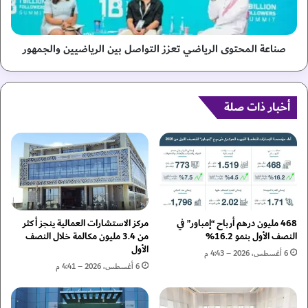
ج
ل
1
م
4
ح
.
ت
صناعة المحتوى الرياضي تعزز التواصل بين الرياضيين والجمهور
2
و
ج
ى
ي
ا
ج
أخبار ذات صلة
ل
ا
ر
و
ي
ا
ا
ط
ض
م
ي
ن
ت
ا
ع
ل
ز
468 مليون درهم أرباح “إمباور” في
مركز الاستشارات العمالية ينجز أكثر
ط
ز
النصف الأول بنمو 16.2%
من 3.4 مليون مكالمة خلال النصف
ا
الأول
ا
6 أغسطس، 2026 – 4:43 م
ق
ل
6 أغسطس، 2026 – 4:41 م
ة
ت
ا
و
ل