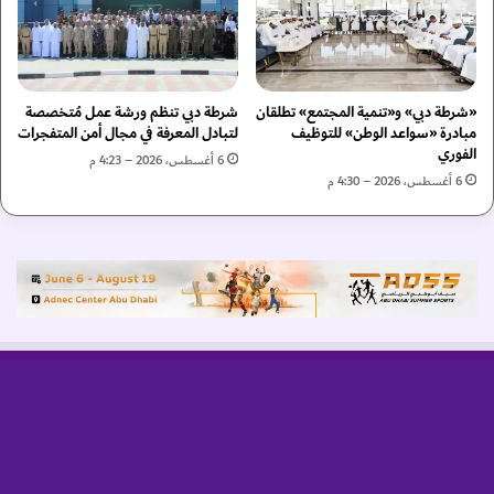
ا
م
ص
ت
ل
ج
ب
د
ي
«شرطة دبي» و«تنمية المجتمع» تطلقان
شرطة دبي تنظم ورشة عمل مُتخصصة
د
ن
مبادرة «سواعد الوطن» للتوظيف
لتبادل المعرفة في مجال أمن المتفجرات
ة
ا
الفوري
ب
6 أغسطس، 2026 – 4:23 م
ل
6 أغسطس، 2026 – 4:30 م
ح
ر
ل
ي
و
ا
ل
ض
2
ي
0
ي
3
ن
0
و
ا
ل
ج
م
ه
و