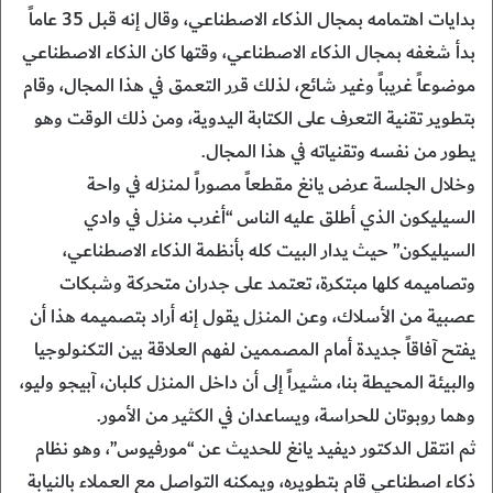
بدايات اهتمامه بمجال الذكاء الاصطناعي، وقال إنه قبل 35 عاماً
بدأ شغفه بمجال الذكاء الاصطناعي، وقتها كان الذكاء الاصطناعي
موضوعاً غريباً وغير شائع، لذلك قرر التعمق في هذا المجال، وقام
بتطوير تقنية التعرف على الكتابة اليدوية، ومن ذلك الوقت وهو
يطور من نفسه وتقنياته في هذا المجال.
وخلال الجلسة عرض يانغ مقطعاً مصوراً لمنزله في واحة
السيليكون الذي أطلق عليه الناس “أغرب منزل في وادي
السيليكون” حيث يدار البيت كله بأنظمة الذكاء الاصطناعي،
وتصاميمه كلها مبتكرة، تعتمد على جدران متحركة وشبكات
عصبية من الأسلاك، وعن المنزل يقول إنه أراد بتصميمه هذا أن
يفتح آفاقاً جديدة أمام المصممين لفهم العلاقة بين التكنولوجيا
والبيئة المحيطة بنا، مشيراً إلى أن داخل المنزل كلبان، آبيجو وليو،
وهما روبوتان للحراسة، ويساعدان في الكثير من الأمور.
ثم انتقل الدكتور ديفيد يانغ للحديث عن “مورفيوس”، وهو نظام
ذكاء اصطناعي قام بتطويره، ويمكنه التواصل مع العملاء بالنيابة