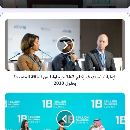
ا
ل
إ
م
ا
ر
ا
ت
ت
س
الإمارات تستهدف إنتاج 14.2 جيجاواط من الطاقة المتجددة
ت
بحلول 2030
ه
د
ص
ف
ن
إ
ا
ن
ع
ت
ة
ا
ا