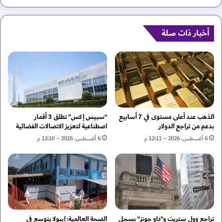
ه
ا
ة
ء
م
ي
ف
أخبار ذات صلة
ك
ض
ا
ل
ف
ة
ح
ل
و
ل
ن
م
أ
س
ك
ت
ب
الذهب عند أعلى مستوى في 7 أسابيع
“سبيس إكس” تطلق 3 أقمار
ث
ر
بدعم من تراجع الدولار
اصطناعية لتعزيز الاتصالات الفضائية
م
ح
6 أغسطس، 2026 – 12:11 م
6 أغسطس، 2026 – 12:10 م
ر
ر
ي
ي
ن
ق
ي
ن
ف
ي
تراجع وول ستريت و”داو جونز” يسجل
الصحة العالمية: إيبولا يتوسع في
ا