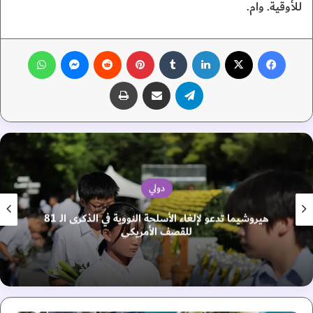
للأوقية. وام.
فيسبوك
‫X
لينكدإن
‏Tumblr
بينتيريست
‏Reddit
ماسنجر
واتساب
تيلقرام
مشاركة عبر البريد
طباعة
دولي
هيروشيما تدعو لإلغاء الأسلحة النووية في الذكرى الـ 81
للقصف الأمريكي