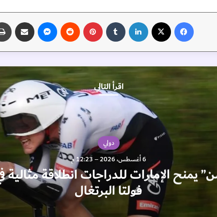
فيسبوك
‫X
لينكدإن
‏Tumblr
بينتيريست
‏Reddit
ماسنجر
مشاركة عبر البريد
اقرأ التالي
دولي
6 أغسطس، 2026 – 12:23 م
” يمنح الإمارات للدراجات انطلاقة مثالية 
فولتا البرتغال