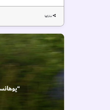
شاركها
“يوهانسن