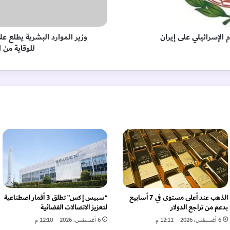
ر
د
ا
ل
م الإسرائيلي على إيران
وزير الموارد البشرية يطلع ع
ب
للوقاية من ا
ش
ر
ي
ة
ي
ط
ل
ع
ع
ل
ى
ا
س
ت
الذهب عند أعلى مستوى في 7 أسابيع
“سبيس إكس” تطلق 3 أقمار اصطناعية
ع
بدعم من تراجع الدولار
لتعزيز الاتصالات الفضائية
د
6 أغسطس، 2026 – 12:11 م
6 أغسطس، 2026 – 12:10 م
ا