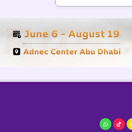
ام
سناب
‫TikTok
واتساب