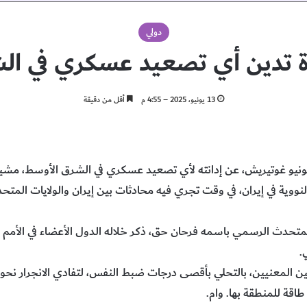
دولي
دة تدين أي تصعيد عسكري في ال
13 يونيو، 2025 – 4:55 م
أقل من دقيقة
نطونيو غوتيريش، عن إدانته لأي تصعيد عسكري في الشرق الأوسط، مشير
نووية في إيران، في وقت تجري فيه محادثات بين إيران والولايات المتح
متحدث الرسمي باسمه فرحان حق، ذكر خلاله الدول الأعضاء في الأمم ال
.
نبين المعنيين، بالتحلي بأقصى درجات ضبط النفس، لتفادي الانجرار نحو
اقة للمنطقة بها. وام.