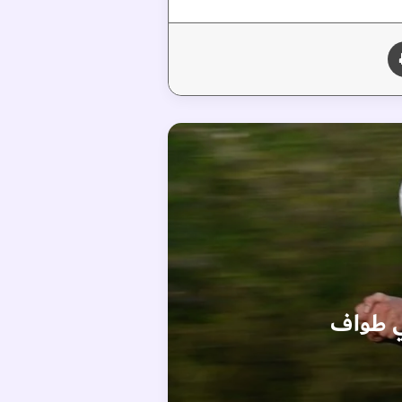
طباعة
في طواف