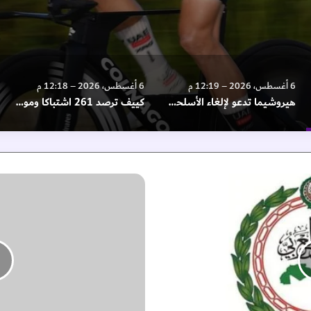
6 أغسطس، 2026 – 12:19 م
6 أغسطس، 2026 – 12:18 م
هيروشيما تدعو لإلغاء الأسلحة النووية في الذكرى الـ 81 للقصف الأمريكي
كييف ترصد 261 اشتباكا وموسكو تعلن استهداف سفينتي شحن بالبحر الأسود
و
ز
ي
ر
ا
ل
م
و
ا