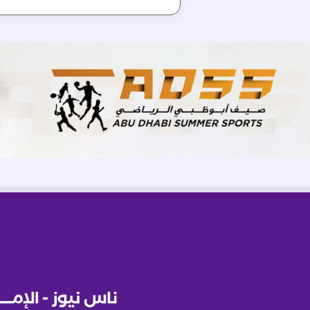
ي
ل
ي
ع
ل
ى
إ
ي
ر
ا
ن