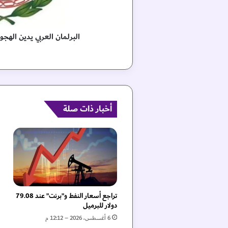
ل
ع
ر
ب
البرلمان العربي يدين الهجو
ي
ي
د
ي
ن
ا
ل
أخبار ذات صلة
ه
ج
و
م
ا
ل
إ
س
تراجع أسعار النفط و”برنت” عند 79.08
ر
دولار للبرميل
ا
6 أغسطس، 2026 – 12:12 م
ئ