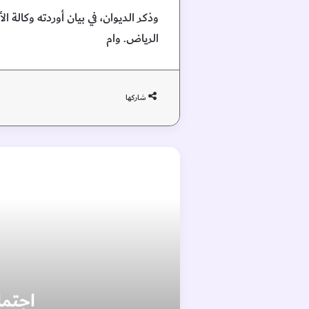
وذكر الديوان، في بيان أوردته وكالة ا
الرياض. وام
شاركها
اجتما