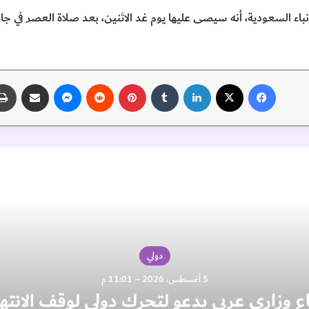
لأنباء السعودية، أنه سيصى عليها يوم غد الاثنين، بعد صلاة العصر في جا
فيسبوك
‫X
لينكدإن
‏Tumblr
بينتيريست
‏Reddit
ماسنجر
مشاركة عبر البريد
اقرأ التالي
دولي
5 أغسطس، 2026 – 11:01 م
ع وزاري عربي يدعو لتحرك دولي لوقف الانته