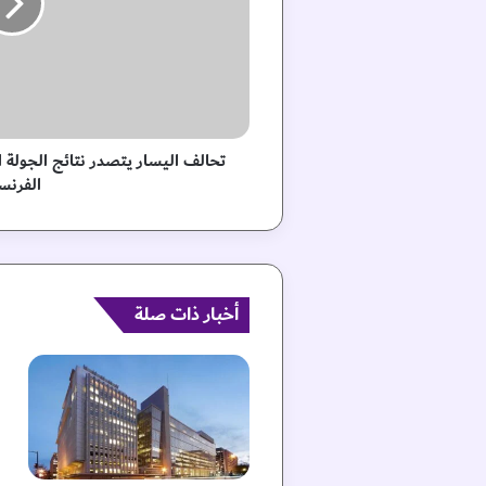
ل
ي
س
ا
ر
ي
ت
تحالف اليسار يتصدر نتائج الجولة ال
ص
الفرنس
د
ر
ن
ت
ا
ئ
أخبار ذات صلة
ج
ا
ل
ج
و
ل
ة