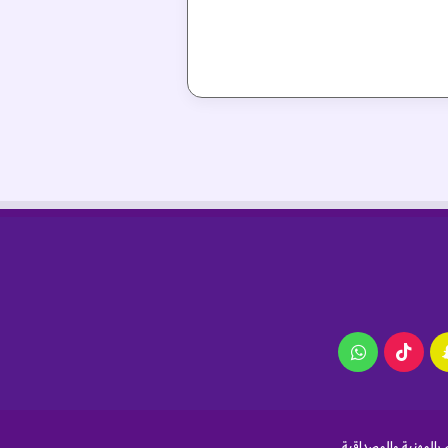
ام
سناب
‫TikTok
واتساب
تشات
 بالمهنية والمصداقية.