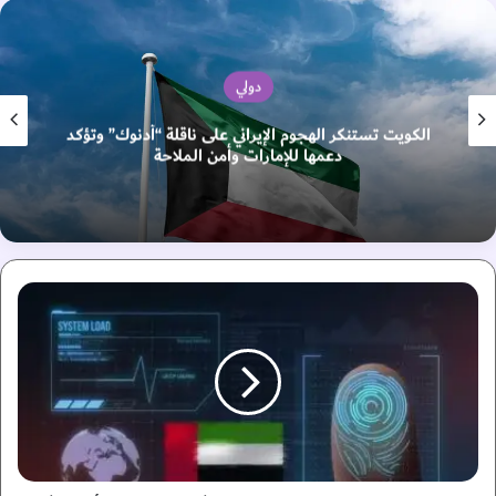
دولي
الكويت تستنكر الهجوم الإيراني على ناقلة “أدنوك” وتؤكد
دعمها للإمارات وأمن الملاحة
ا
ل
ق
ط
ا
ع
ا
ل
ر