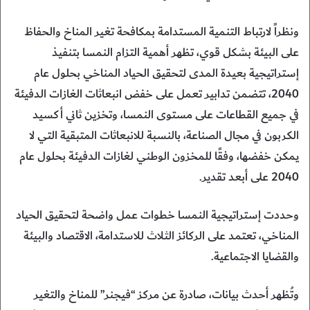
ونظراً لارتباط التنمية المستدامة بمكافحة تغير المناخ والحفاظ
على البيئة بشكل قوي، تظهر أهمية التزام النمسا بتنفيذ
إستراتيجية بعيدة المدى لتحقيق الحياد المناخي بحلول عام
2040، تتضمن تدابير تعمل على خفض انبعاثات الغازات الدفيئة
في جميع القطاعات على مستوى النمسا، وتخزين ثاني أكسيد
الكربون في مجال الصناعة، بالنسبة للانبعاثات المتبقية التي لا
يمكن خفضها، وفقًا للمخزون الوطني لغازات الدفيئة بحلول عام
2040 على أبعد تقدير.
وحددت إستراتيجية النمسا خطوات عمل واضحة لتحقيق الحياد
المناخي، تعتمد على الركائز الثلاث للاستدامة، الاقتصاد والبيئة
والقضايا الاجتماعية.
وتُظهر أحدث بيانات، صادرة عن مركز “فيجنر” للمناخ والتغير