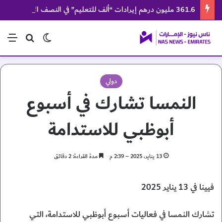
361.6 مليون درهم إيرادات “ألف للتعليم” في النصف الأول
الوضع المظلم
بحث عن
الق
دولي
النمسا تشارك في أسبوع
أبوظبي للاستدامة
13 يناير، 2025 – 2:39 م
مدة القراءة: 2 دقائق
فيينا في 13 يناير 2025
تشارك النمسا في فعاليات أسبوع أبوظبي للاستدامة، التي