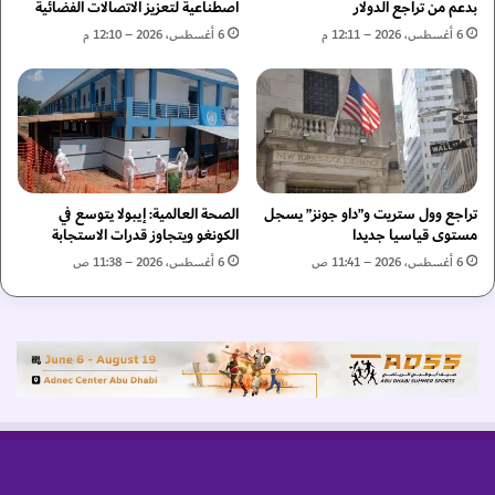
ج
ر
بدعم من تراجع الدولار
اصطناعية لتعزيز الاتصالات الفضائية
ز
ا
6 أغسطس، 2026 – 12:11 م
6 أغسطس، 2026 – 12:10 م
ت
ي
ج
ي
ا
ت
ا
تراجع وول ستريت و”داو جونز” يسجل
الصحة العالمية: إيبولا يتوسع في
س
مستوى قياسيا جديدا
الكونغو ويتجاوز قدرات الاستجابة
ت
ث
6 أغسطس، 2026 – 11:41 ص
6 أغسطس، 2026 – 11:38 ص
م
ا
ر
ص
ن
ا
ع
ة
ا
ل