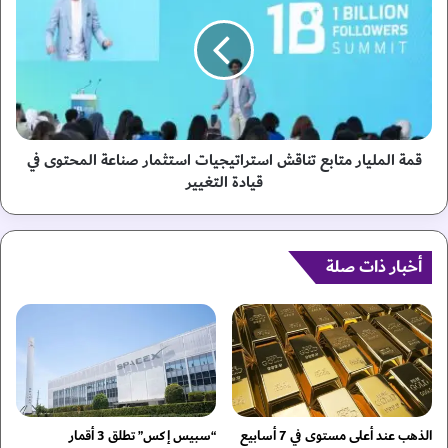
د
ة
و
ا
ل
ل
ي
م
ة
ل
ا
ي
ل
ا
ش
ر
قمة المليار متابع تناقش استراتيجيات استثمار صناعة المحتوى في
ر
م
قيادة التغيير
ا
ت
ع
ا
"
ب
ل
ع
أخبار ذات صلة
ق
ت
ف
ن
ز
ا
ا
ق
ل
ش
ح
ا
و
س
ا
ت
الذهب عند أعلى مستوى في 7 أسابيع
“سبيس إكس” تطلق 3 أقمار