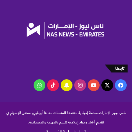
م
ح
ت
و
ى
ف
ي
ق
ي
ا
د
تابعنا
ة
ا
‫X
فيسبوك
‫YouTube
انستقرام
سناب
‫TikTok
واتساب
ل
ت
تشات
غ
ي
ي
ناس نيوز -الإمارات..خدمة إخبارية متعددة المنصات مقرها أبوظبي, تسعى للإسهام في
ر
تقديم أخبار ومواد إعلامية تتسم بالمهنية والمصداقية.
اتصل بنا
سياسة الخصوصية