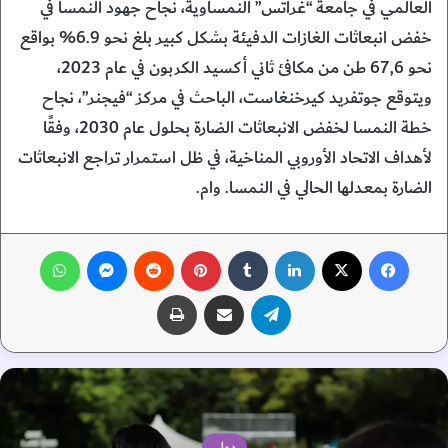
العالمي في جامعة “غراتس” النمساوية، نجاح جهود النمسا في
خفض انبعاثات الغازات الدفيئة بشكل كبير بلغ نحو 6.9% بواقع
نحو 67,6 طن من مكافئ ثاني أكسيد الكربون في عام 2023،
ويتوقع جوتفريد كيرخنغاست، الباحث في مركز “فيجنر”، نجاح
خطة النمسا لخفض الانبعاثات الضارة بحلول عام 2030، وفقًا
لأهداف الاتحاد الأوروبي المناخية، في ظل استمرار تراجع الانبعاثات
الضارة بمعدلها الحالي في النمسا. وام.
فيسبوك
‫X
لينكدإن
‏Tumblr
بينتيريست
‏Reddit
ماسنجر
واتساب
تيلقرام
مشاركة عبر البريد
طباعة
دولي