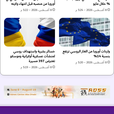
ف
ق
% خلال مايو
أوروبا من منصبه قبل انتهاء ولايته
ض
ل
8 أغسطس، 2026 – 5:24 م
8 أغسطس، 2026 – 5:22 م
ل
و
ص
ا
ع
ل
و
ت
د
ن
ا
ق
ل
ل
د
واردات أوروبا من الغاز الروسي ترتفع
خسائر بشرية واستهداف روسي
بنسبة 14%
لمنشآت عسكرية أوكرانية وموسكو
خ
تعترض 397 مسيرة
ل
8 أغسطس، 2026 – 5:20 م
و
8 أغسطس، 2026 – 5:19 م
ا
ن
ت
ع
ا
ش
ا
ل