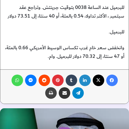
للبرميل عند الساعة ​0038 بتوقيت جرينتش. وتراجع عقد
سبتمبر ، الأكثر تداولا، 0.54 بالمئة، أو 40 سنتا، إلى 73.51 دولار
للبرميل.
وانخفض سعر خام غرب تكساس الوسيط الأمريكي 0.66 بالمئة،
أو 47 سنتا، إلى 70.32 دولار للبرميل. وام.
فيسبوك
‫X
لينكدإن
‏Tumblr
بينتيريست
‏Reddit
ماسنجر
واتساب
تيلقرام
مشاركة عبر البريد
طباعة