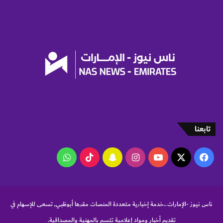
أ
س
ه
م
تابعنا
‫X
فيسبوك
‫YouTube
انستقرام
سناب
‫TikTok
واتساب
تشات
ناس نيوز -الإمارات..خدمة إخبارية متعددة المنصات مقرها أبوظبي, تسعى للإسهام في
تقديم أخبار ومواد إعلامية تتسم بالمهنية والمصداقية.