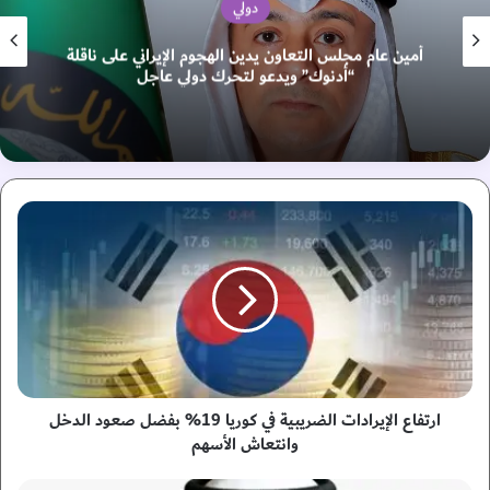
دولي
أمين عام مجلس التعاون يدين الهجوم الإيراني على ناقلة
“أدنوك” ويدعو لتحرك دولي عاجل
ا
ر
ت
ف
ا
ع
ا
ل
إ
ي
ارتفاع الإيرادات الضريبية في كوريا 19% بفضل صعود الدخل
ر
وانتعاش الأسهم
ا
د