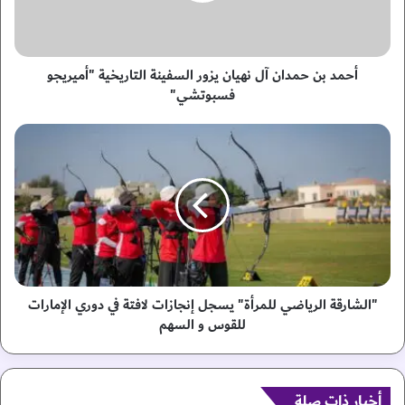
ح
م
د
ا
أحمد بن حمدان آل نهيان يزور السفينة التاريخية "أميريجو
ن
فسبوتشي"
آ
ل
"
ن
ا
ه
ل
ي
ش
ا
ا
ن
ر
ي
ق
ز
ة
و
ا
ر
ل
"الشارقة الرياضي للمرأة" يسجل إنجازات لافتة في دوري الإمارات
ا
ر
للقوس و السهم
ل
ي
س
ا
ف
ض
ي
ي
أخبار ذات صلة