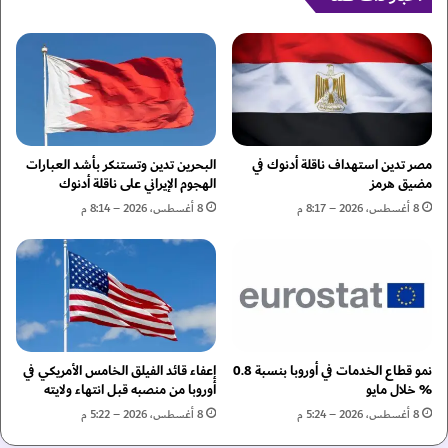
ن
ل
ة
ل
ا
م
ل
ر
ت
أ
ا
ة
ر
"
ي
ي
مصر تدين استهداف ناقلة أدنوك في
البحرين تدين وتستنكر بأشد العبارات
خ
س
مضيق هرمز
الهجوم الإيراني على ناقلة أدنوك
ي
ج
8 أغسطس، 2026 – 8:17 م
8 أغسطس، 2026 – 8:14 م
ة
ل
"
إ
أ
ن
م
ج
ي
ا
ر
ز
ي
ا
ج
نمو قطاع الخدمات في أوروبا بنسبة 0.8
إعفاء قائد الفيلق الخامس الأمريكي في
ت
% خلال مايو
أوروبا من منصبه قبل انتهاء ولايته
و
ل
ف
ا
8 أغسطس، 2026 – 5:24 م
8 أغسطس، 2026 – 5:22 م
س
ف