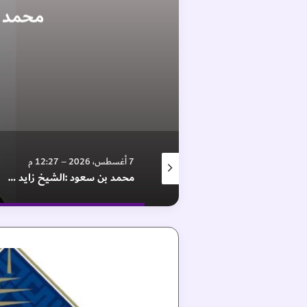
محمد ب
8 أغسطس، 2026 – 2:19 م
7 أغسطس، 2026 – 12:27 م
“الإمارات للتنمية المتوازنة” ينظم الرحلة الثالثة ضمن مبادرة “رحلات بركتنا”
محمد بن سعود :الشيخ زايد رسخ مسيرة عمادها الوحدة والعطاء والتسامح
ا
ن
ط
ل