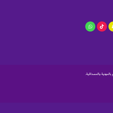
ام
سناب
‫TikTok
واتساب
تشات
 بالمهنية والمصداقية.