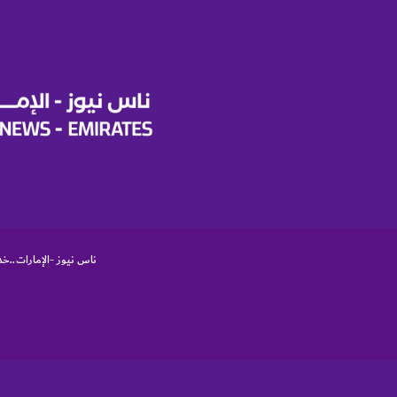
ر
ك
ة
و
ع
ل
ا
م
ة
ت
ج
ا
ر
ي
ناس نيوز -الإمارات..خد
ة