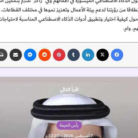
لول الذكاء الاصطناعي الميسورة في أعمالهم وفي “راكز” نلتزم بتمكين ا
طلاقا من رؤيتنا لدعم بيئة الأعمال وتعزيز نموها في مختلف القطاعات.
 كيفية اختيار وتطبيق أدوات الذكاء الاصطناعي المناسبة لاحتياجات أ
. وام.
فيسبوك
‫X
لينكدإن
‏Tumblr
بينتيريست
‏Reddit
ماسنجر
مشاركة عبر البريد
اقرأ التالي
رأس الخيمة
7 أغسطس، 2026 – 12:27 م