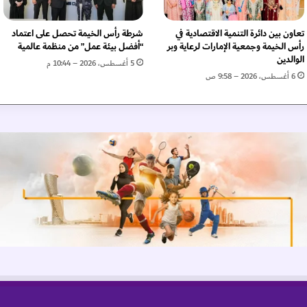
د
غ
د
تعاون بين دائرة التنمية الاقتصادية في
شرطة رأس الخيمة تحصل على اعتماد
ب
رأس الخيمة وجمعية الإمارات لرعاية وبر
“أفضل بيئة عمل” من منظمة عالمية
ع
الوالدين
5 أغسطس، 2026 – 10:44 م
ر
6 أغسطس، 2026 – 9:58 ص
و
ض
ف
ن
ي
ة
م
ت
ن
و
ع
ة