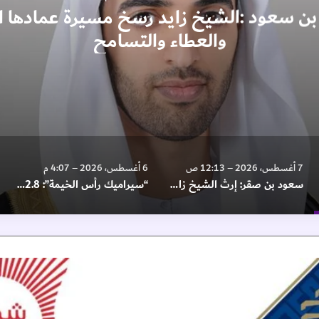
ن سعود :الشيخ زايد رسخ مسيرة عمادها ا
والعطاء والتسامح
7 أغسطس، 2026 – 12:13 ص
6 أغسطس، 2026 – 4:07 م
سعود بن صقر: إرث الشيخ زايد منارة تهتدي بها الأجيال
“سيراميك رأس الخيمة”: 822.8 مليون درهم إجمالي الإيرادات في الربع الثاني
"
م
ه
ر