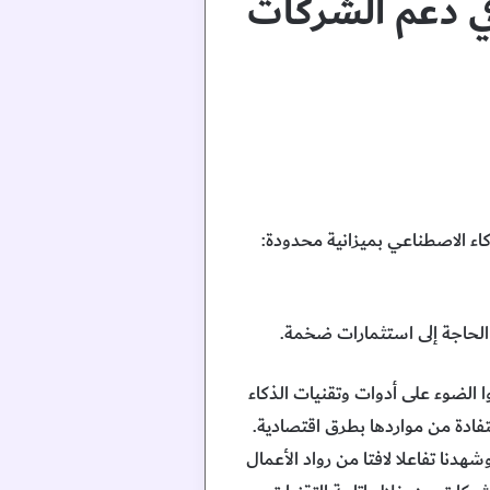
في دعم الشركات
ز” أولى فعاليات سلسلة النمو لعام 2025 تحت عنوان “الذكاء الاصطناعي بميزانية محدودة:
الحاجة إلى استثمارات ضخمة.
لضوء على أدوات وتقنيات الذكاء
فادة من مواردها بطرق اقتصادية.
 رامي جلاد الرئيس التنفيذي لمجموعة “راكز” إن هذا الحدث انطلاقة قوية لسلسلة النمو لعام 2025 وشهدنا تفاعلا لافتا من رواد الأعمال