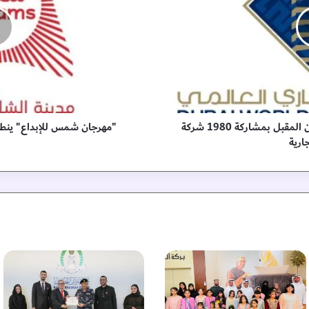
ج
ا
ن
ش
م
س
ل
ل
إ
انطلاق معرض "عالم القهوة "الاثنين المقبل بمشاركة 1980 شركة
"مهرجان شمس للإبداع" ينطل
ب
ارية
د
ا
ع
"
ي
ن
ط
ل
ق
ب
ع