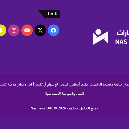
تابعنا
‫X
فيسبوك
‫YouTube
انستقر
مة إخبارية متعددة المنصات مقرها أبوظبي, تسعى للإسهام في تقديم أخبار ومواد إعلامية تتسم
اتصل بنا
سياسة الخصوصية
جميع الحقوق محفوظة Nas news UAE © 2026