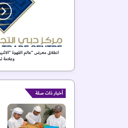
ا
ق
م
ع
ر
ض
"
ع
ا
ل
وعلامة تج
م
ا
ل
ق
ه
و
أخبار ذات صلة
ة
"
ا
ل
ا