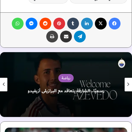
فيسبوك
‫X
لينكدإن
‏Tumblr
بينتيريست
‏Reddit
ماسنجر
واتساب
تيلقرام
مشاركة عبر البريد
طباعة
رياضة
رسميًا.. الشارقة يتعاقد مع البرازيلي أزيفيدو
ك