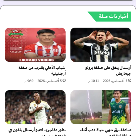
ا
ع
ل
ق
2
أخبار ذات صلة
د
0
ل
2
و
6
ا
س
ن
ي
ب
ك
ي
و
ر
ن
ي
أرسنال يتفق على صفقة برونو
شباب الأهلي يقترب من صفقة
ا
ر
جيماريش
أرجنتينية
ل
ا
5 أغسطس، 2026 – 10:11 م
5 أغسطس، 2026 – 9:49 م
أ
ح
خ
ت
ي
ى
ر
2
ب
0
ا
2
ل
9
صاعقة برق تنهي حياة لاعب أثناء
تطور مفاجئ.. لاعبو أرسنال يثقون في
ن
مباراة كرة قدم
قدوم فينيسيوس