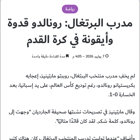
رياضة
مدرب البرتغال: رونالدو قدوة
وأيقونة في كرة القدم
7 يوليو، 2026 – 4:05 م
مدة القراءة: دقيقة واحدة
لم يخفِ مدرب منتخب البرتغال، روبرتو مارتينيز، إعجابه
بكريستيانو رونالدو، رغم توديع كأس العالم، على يد إسبانيا، بعد
الخسارة 0-1.
وقال مارتينيز في تصريحات نشرتها صحيفة الجارديان “وجهت إلى
رونالدو، كلمة شكر. لقد كان قائدًا مثاليًا”.
وأضاف “عندما توليت تدريب المنتخب البرتغالي، كان هناك كثير