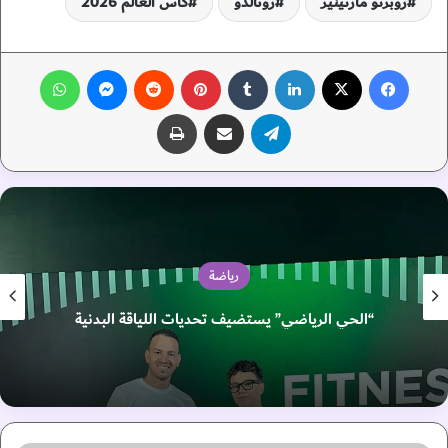
روبرتو مارتينيز
رونالدو
كأس العالم 2026
فيسبوك
‫X
لينكدإن
‏Tumblr
بينتيريست
‏Reddit
ماسنجر
واتساب
تيلقرام
مشاركة عبر البريد
طباعة
رياضة
“الحي الرياضي” يستضيف تحديات اللياقة البدنية