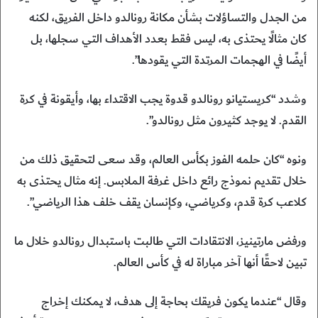
من الجدل والتساؤلات بشأن مكانة رونالدو داخل الفريق، لكنه
كان مثالًا يحتذى به، ليس فقط بعدد الأهداف التي سجلها، بل
أيضًا في الهجمات المرتدة التي يقودها”.
وشدد “كريستيانو رونالدو قدوة يجب الاقتداء بها، وأيقونة في كرة
القدم. لا يوجد كثيرون مثل رونالدو”.
ونوه “كان حلمه الفوز بكأس العالم، وقد سعى لتحقيق ذلك من
خلال تقديم نموذج رائع داخل غرفة الملابس. إنه مثال يحتذى به
كلاعب كرة قدم، وكرياضي، وكإنسان يقف خلف هذا الرياضي”.
ورفض مارتينيز، الانتقادات التي طالبت باستبدال رونالدو خلال ما
تبين لاحقًا أنها آخر مباراة له في كأس العالم.
وقال “عندما يكون فريقك بحاجة إلى هدف، لا يمكنك إخراج