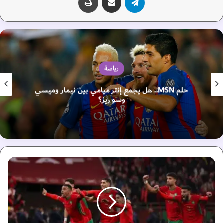
رياضة
حلم MSN.. هل يجمع إنتر ميامي بين نيمار وميسي
وسواريز؟
ص
ر
ا
ع
ا
ل