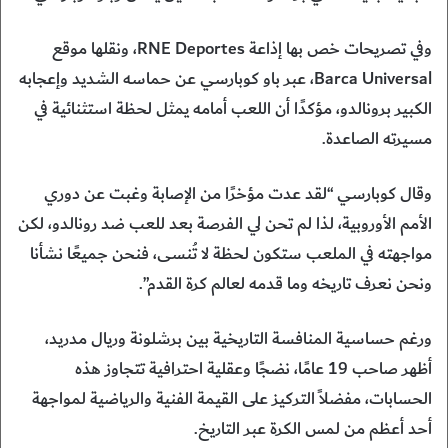
وفي تصريحات خص بها إذاعة RNE Deportes، ونقلها موقع
Barca Universal، عبر باو كوبارسي عن حماسه الشديد وإعجابه
الكبير برونالدو، مؤكدًا أن اللعب أمامه يمثل لحظة استثنائية في
مسيرته الصاعدة.
وقال كوبارسي “لقد عدت مؤخرًا من الإصابة وغبت عن دوري
الأمم الأوروبية، لذا لم تحن لي الفرصة بعد للعب ضد رونالدو، لكن
مواجهته في الملعب ستكون لحظة لا تُنسى، فنحن جميعًا نشأنا
ونحن نعرف تاريخه وما قدمه لعالم كرة القدم”.
ورغم حساسية المنافسة التاريخية بين برشلونة وريال مدريد،
أظهر صاحب 19 عامًا، نضجًا وعقلية احترافية تتجاوز هذه
الحسابات، مفضلاً التركيز على القيمة الفنية والرياضية لمواجهة
أحد أعظم من لمس الكرة عبر التاريخ.