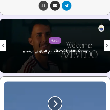
تيلقرام
مشاركة عبر البريد
طباعة
رياضة
رسميًا.. الشارقة يتعاقد مع البرازيلي أزيفيدو
س
ي
ف
ب
ن
ز