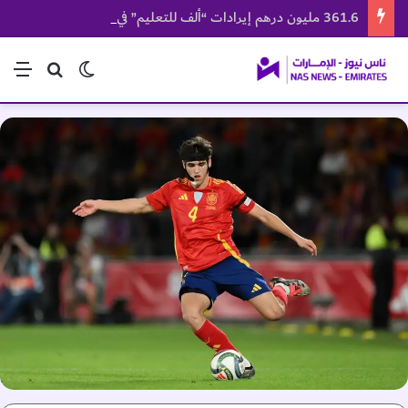
361.6 مليون درهم إيرادات “ألف للتعليم” في النصف الأول
الوضع المظلم
بحث عن
الق