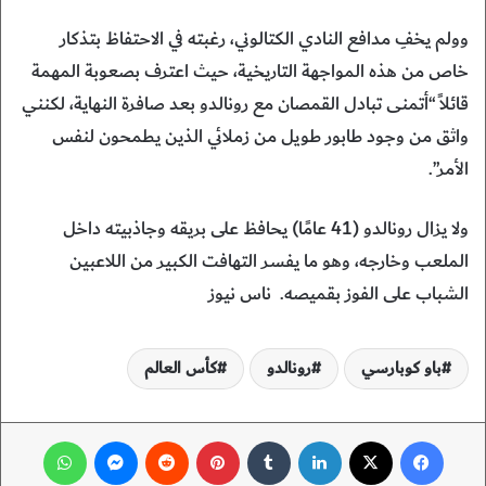
وولم يخفِ مدافع النادي الكتالوني، رغبته في الاحتفاظ بتذكار
خاص من هذه المواجهة التاريخية، حيث اعترف بصعوبة المهمة
قائلاً “أتمنى تبادل القمصان مع رونالدو بعد صافرة النهاية، لكنني
واثق من وجود طابور طويل من زملائي الذين يطمحون لنفس
الأمر”.
ولا يزال رونالدو (41 عامًا) يحافظ على بريقه وجاذبيته داخل
الملعب وخارجه، وهو ما يفسر التهافت الكبير من اللاعبين
الشباب على الفوز بقميصه. ناس نيوز
باو كوبارسي
رونالدو
كأس العالم
فيسبوك
‫X
لينكدإن
‏Tumblr
بينتيريست
‏Reddit
ماسنجر
واتساب