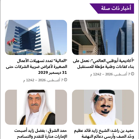
ا
ر
ر
ة
أخبار ذات صلة
ل
ج
ل
د
أ
ي
و
د
ق
ة
ي
ت
ة
ش
ك
“أكاديمية أبوظبي العالمي”: نعمل على
“المالية” تمدد تسهيلات الأعمال
ل
بناء كفاءات وطنية مؤهلة للمستقبل
الصغيرة لأغراض ضريبة الشركات حتى
31 ديسمبر 2029
ت
7 أغسطس، 2026 – 12:42 م
ب
7 أغسطس، 2026 – 12:42 م
ف
ع
ل
ذ
و
ب
ا
حميد بن راشد: الشيخ زايد قائد عظيم
حمد الشرقي : بفضل زايد أصبحت
ن
وحّد الصف وأرسى دعائم النهضة
الإمارات منارة للتقدم والتسامح
ن