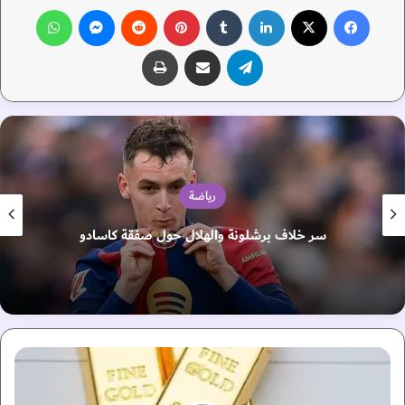
فيسبوك
‫X
لينكدإن
‏Tumblr
بينتيريست
‏Reddit
ماسنجر
واتساب
تيلقرام
مشاركة عبر البريد
طباعة
رياضة
سر خلاف برشلونة والهلال حول صفقة كاسادو
ا
ل
ذ