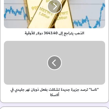
ه
ب
ي
ت
ر
ا
ج
الذهب يتراجع إلى 3643.40 دولار للأوقية
ع
إ
"
ل
ن
ى
ا
3
س
6
ا
4
"
3
ت
.
ر
4
ص
0
د
"ناسا" ترصد جزيرة جديدة تشكلت بفعل ذوبان نهر جليدي في
د
ج
ألاسكا
و
ز
ل
ي