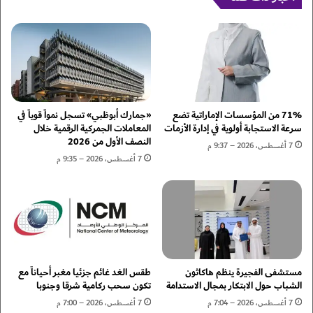
م
ب
ا
ر
ن
ا
ي
م
خ
ج
ت
ت
ت
و
م
ع
71% من المؤسسات الإماراتية تضع
«جمارك أبوظبي» تسجل نمواً قوياً في
ف
و
سرعة الاستجابة أولوية في إدارة الأزمات
المعاملات الجمركية الرقمية خلال
النصف الأول من 2026
ع
ي
7 أغسطس، 2026 – 9:37 م
ا
ة
7 أغسطس، 2026 – 9:35 م
ل
ض
ي
م
ا
ن
ت
"
ه
م
و
س
مستشفى الفجيرة ينظم هاكاثون
طقس الغد غائم جزئيا مغبر أحياناً مع
م
الشباب حول الابتكار بمجال الاستدامة
تكون سحب ركامية شرقا وجنوبا
ا
7 أغسطس، 2026 – 7:04 م
7 أغسطس، 2026 – 7:00 م
ل