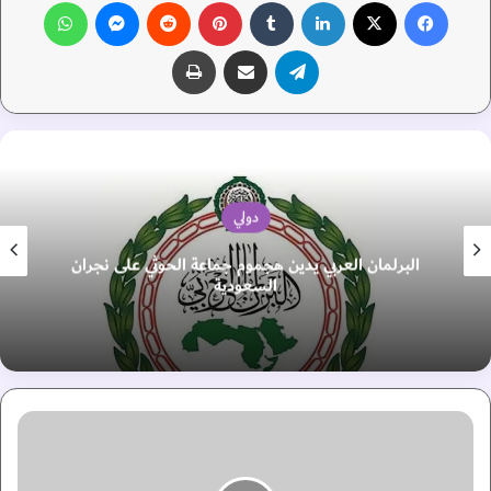
فيسبوك
‫X
لينكدإن
‏Tumblr
بينتيريست
‏Reddit
ماسنجر
واتساب
تيلقرام
مشاركة عبر البريد
طباعة
دولي
البرلمان العربي يدين هجموم جماعة الحوثي على نجران
السعودية
"
س