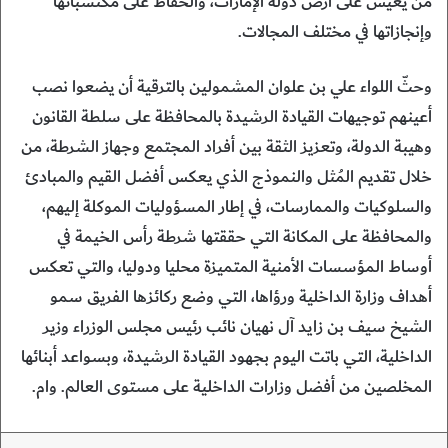
من يعيش على أرض دولة الإمارات، والحفاظ على مكتسباتها
وإنجازاتها في مختلف المجالات.
وحثّ اللواء علي بن علوان المشمولين بالترقية أن يضعوا نصب
أعينهم توجيهات القيادة الرشيدة بالمحافظة على سلطة القانون
وهيبة الدولة، وتعزيز الثقة بين أفراد المجتمع وجهاز الشرطة، من
خلال تقديم المُثل والنموذج الذي يعكس أفضل القيم والمبادئ
والسلوكيات والممارسات، في إطار المسؤوليات الموكلة إليهم،
والمحافظة على المكانة التي حققتها شرطة رأس الخيمة في
أوساط المؤسسات الأمنية المتميزة محليا ودوليا، والتي تعكس
أهداف وزارة الداخلية ورؤاها، التي وضع ركائزها الفريق سمو
الشيخ سيف بن زايد آل نهيان نائب رئيس مجلس الوزراء وزير
الداخلية، التي باتت اليوم بجهود القيادة الرشيدة، وبسواعد أبنائها
المخلصين من أفضل وزارات الداخلية على مستوى العالم. وام.