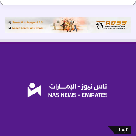
ق
ي
ظ
"
تابعنا