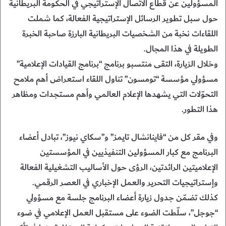
المسؤولين عن قطاع الاتصال الإستراتيجي في الحكومة البريطانية
حول سبل تطوير الرسائل الإستراتيجية الفعالة، كما شملت
اللقاءات نخبة من الشخصيات البريطانية البارزة صاحبة الخبرة
الطويلة في هذا المجال.
وخلال الزيارة، التقى منتسبو برنامج “برنامج القيادات الإعلامية”
مسؤولي مؤسسة “تومسون” تناول اللقاء استعراض أهم ملامح
التحوّلات التي يشهدها الإعلام العالمي وأهم مستجدات ومظاهر
هذا التطور.
وفي مقر كل من “فاينانشال تايمز” و”سكاي نيوز”، تبادل أعضاء
البرنامج مع كبار المسؤولين التنفيذيين في المؤسستين
الإعلاميتين الرائدتين، الرؤى حول الأساليب التشغيلية الفعالة
وإستراتيجيات التحرير والعمل الإخباري في العصر الرقمي.
كذلك تضمّن جدول زيارة أعضاء البرنامج جلسة مع مسؤولي
“جوجل”، سلّطت الضوء على مستقبل العمل الإعلامي في ضوء