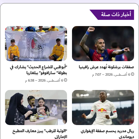
ا
و
ر
ط
ك
ن
أخبار ذات صلة
ف
ي
ي
ة
ا
"
ل
و
ت
ا
ص
ت
ف
ح
ي
ا
صفقات برشلونة تُهدد عرش رافينيا
“أبوظبي للشراع الحديث” يشارك في
ا
د
بطولة” سارافوفو” ببلغاريا
6 أغسطس، 2026 – 7:07 م
ت
ا
6 أغسطس، 2026 – 6:38 م
ا
ل
ل
ك
آ
ا
س
ر
ي
ا
و
ت
ي
ي
ة
ريال مدريد يحسم صفقة الإيفواري
“الوثبة للرطب” يبرز معارف المطبخ
ه
ديوماندي
الإماراتي
ب
ي