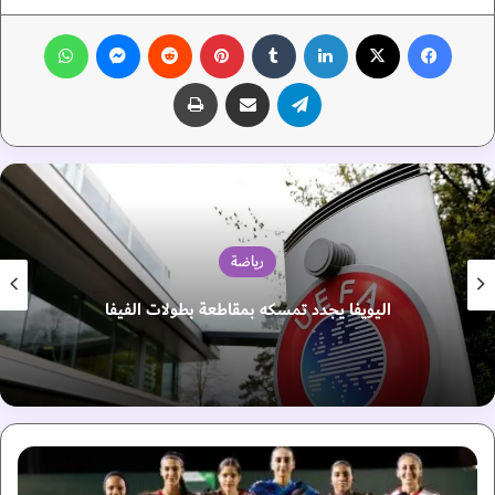
فيسبوك
‫X
لينكدإن
‏Tumblr
بينتيريست
‏Reddit
ماسنجر
واتساب
تيلقرام
مشاركة عبر البريد
طباعة
رياضة
اليويفا يجدد تمسكه بمقاطعة بطولات الفيفا
م
ن