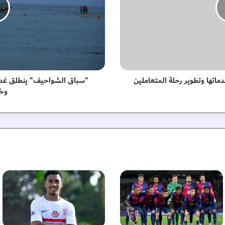
ا
ل
ش
و
ا
ح
ي
ف
دماتها وتطوير رحلة المتعاملين
"سباق الشواحيف" ينطلق غدا 
"
وخل
ي
ن
ط
ل
ق
غ
د
ا
ف
ي
ر
أ
س