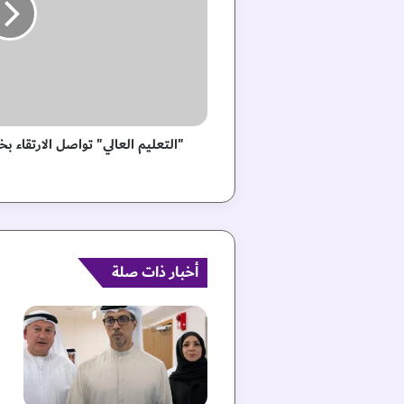
ل
ي
م
ا
ل
ع
ا
ل
"التعليم العالي" تواصل الارتقاء بخ
ي
"
ت
و
ا
ص
ل
أخبار ذات صلة
ا
ل
ا
ر
ت
ق
ا