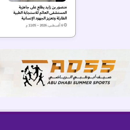
ء
منصور بن زايد يطلع على جاهزية
ب
المستشفى العائم للاستجابة الطبية
خ
الطارئة وتعزيز الجهود الإنسانية
د
6 أغسطس، 2026 – 11:05 م
م
ا
ت
ه
ا
و
ت
ط
و
ي
ر
ر
ح
ل
ة
ا
ل