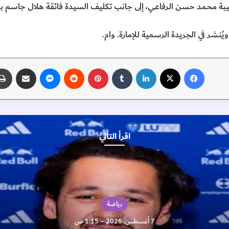
 محمد حسن الرفاعي، إلى جانب تكليف السيدة فائقة هلال جاسم بو 
يُنشر في الجريدة الرسمية للإمارة. وام.
فيسبوك
‫X
لينكدإن
‏Tumblr
بينتيريست
‏Reddit
ماسنجر
مشاركة عبر البريد
اقرأ التالي
رياضة
7 أغسطس، 2026 – 1:15 ص