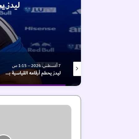
ليدز ي
7 أغسطس، 2026 – 2:07 ص
7 أغسطس، 2026 – 1:15 ص
صفقة رودري.. هل يسبح برشلونة في الاتجاه الخطأ؟
ليدز يحطم أرقامه القياسية بضم حارس مانشستر سيتي
"
ا
ل
ت
ع