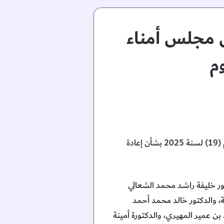
يل مجلس أمناء
م
أصدر صاحب السمو الشيخ حميد بن راشد النعيمي عضو المجلس الأعلى حاكم عجمان، القرار الأميري رقم (19) لسنة 2025 بشأن إعادة
تور خليفة راشد محمد الشعالي
، والدكتور خالد محمد أحمد
ن عمير المهيري، والدكتورة أمينة