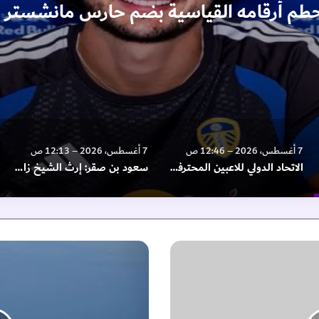
حطم أرقامه القياسية بضم حارس مانشستر
7 أغسطس، 2026 – 12:46 ص
7 أغسطس، 2026 – 12:13 ص
الاتحاد الدولي للاعبين المحترفين يهاجم الفيفا
سعود بن صقر: إرث الشيخ زايد منارة تهتدي بها الأجيال
"
س
ب
ا
ق