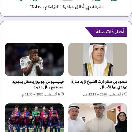
م
ط
غ
ل
شرطة دبي تُطلق مبادرة "التزامكم سعادة"
ب
ق
ر
م
أ
ب
ح
أخبار ذات صلة
ا
ي
د
ا
ر
ن
ة
اً
"
ا
ل
ت
ز
سعود بن صقر: إرث الشيخ زايد منارة
فينيسيوس جونيور يحتفل بتجديد
ا
تهتدي بها الأجيال
عقده مع ريال مدريد
م
7 أغسطس، 2026 – 12:13 ص
6 أغسطس، 2026 – 11:35 م
ك
م
س
ع
ا
د