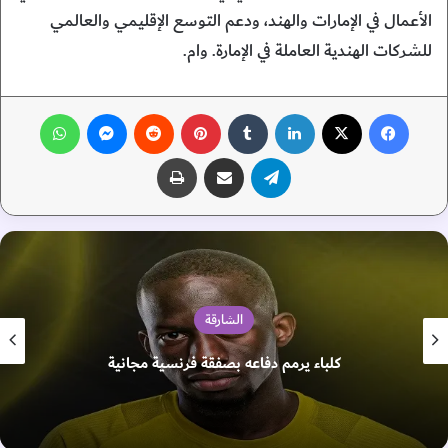
الأعمال في الإمارات والهند، ودعم التوسع الإقليمي والعالمي
للشركات الهندية العاملة في الإمارة. وام.
فيسبوك
‫X
لينكدإن
‏Tumblr
بينتيريست
‏Reddit
ماسنجر
واتساب
تيلقرام
مشاركة عبر البريد
طباعة
الشارقة
كلباء يرمم دفاعه بصفقة فرنسية مجانية