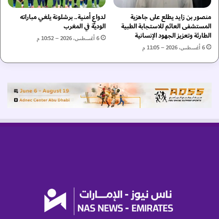
ة
منصور بن زايد يطلع على جاهزية
لدواعٍ أمنية.. برشلونة يلغي مباراته
"
المستشفى العائم للاستجابة الطبية
الودية في المغرب
الطارئة وتعزيز الجهود الإنسانية
6 أغسطس، 2026 – 10:52 م
6 أغسطس، 2026 – 11:05 م