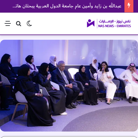
عبدالله بن زايد وأمين عام جامعة الدول العربية يبحثان هاتفياً الأوضاع في المنطقة
الوضع المظلم
بحث عن
الق