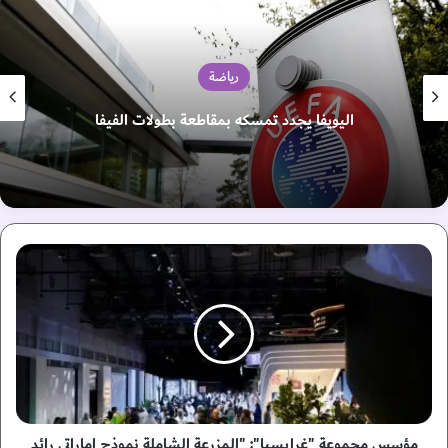
رياضة
بعد اتهامات الابتزاز.. الفيفا يفاجئ الأردن بخطوة مثيرة
م
ؤ
س
س
م
ج
م
و
ع
ة
مؤسس مجموعة "غرايسيا": "المزرعة الشاملة نموذج إماراتي رائد