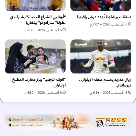
ا
ل
م
م
ل
ه
صفقات برشلونة تُهدد عرش رافينيا
“أبوظبي للشراع الحديث” يشارك في
ة
ر
بطولة” سارافوفو” ببلغاريا
6 أغسطس، 2026 – 7:07 م
ن
ج
6 أغسطس، 2026 – 6:38 م
م
ا
و
ن
ذ
ا
ج
ل
إ
ع
م
ي
ا
ن
ر
ريال مدريد يحسم صفقة الإيفواري
“الوثبة للرطب” يبرز معارف المطبخ
ل
ديوماندي
الإماراتي
ا
س
ت
ب
6 أغسطس، 2026 – 6:34 م
6 أغسطس، 2026 – 6:32 م
ي
ا
ر
ق
ا
ا
ئ
ت
د
ا
ب
ل