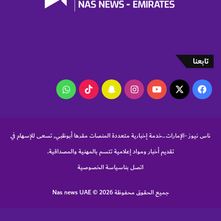
ل
ة
ا
ل
ت
ا
تابعنا
ل
ي
‫X
فيسبوك
‫YouTube
انستقرام
سناب
‫TikTok
واتساب
ة
م
تشات
ن
ت
ح
ناس نيوز -الإمارات..خدمة إخبارية متعددة المنصات مقرها أبوظبي, تسعى للإسهام في
د
تقديم أخبار ومواد إعلامية تتسم بالمهنية والمصداقية.
ي
"
اتصل بنا
سياسة الخصوصية
ا
ل
جميع الحقوق محفوظة Nas news UAE © 2026
م
ي
ا