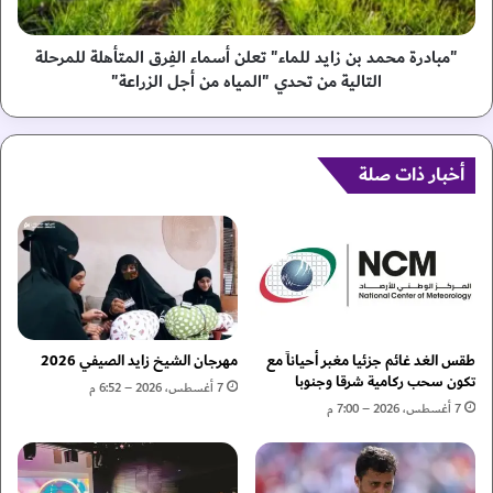
و
م
ر
ح
ا
م
"مبادرة محمد بن زايد للماء" تعلن أسماء الفِرق المتأهلة للمرحلة
ق
د
التالية من تحدي "المياه من أجل الزراعة"
ا
ب
ل
ن
م
ز
ا
ا
أخبار ذات صلة
ل
ي
ي
د
ة
ل
ب
ل
ه
م
و
ا
ن
ء
غ
"
طقس الغد غائم جزئيا مغبر أحياناً مع
مهرجان الشيخ زايد الصيفي 2026
ك
ت
تكون سحب ركامية شرقا وجنوبا
7 أغسطس، 2026 – 6:52 م
و
ع
7 أغسطس، 2026 – 7:00 م
ن
ل
غ
ن
"
أ
ي