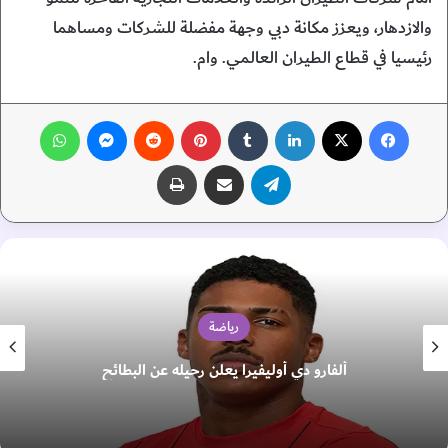
والازدهار، ويعزز مكانة دبي وجهة مفضلة للشركات ومساهما
رئيسيا في قطاع الطيران العالمي. وام.
فيسبوك
‫X
لينكدإن
‏Tumblr
بينتيريست
‏Reddit
ماسنجر
واتساب
تيلقرام
مشاركة عبر البريد
طباعة
رياضة
ألفارو دي أوليفيرا يعلن رحيله عن البطائح