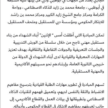
الجاري بعدد من الجهات في أبوظبي ودبي من بينها كلية الشرطة
في أبوظبي ، جامعة محمد بن زايد للذكاء الاصطناعي ، وواحة
الكرامة ومركز جامع الشيخ زايد الكبير ومركز محمد بن راشد
للابتكار الحكومي ومؤسسة دبي للمستقبل ومتحف المستقبل.
تمكن المبادرة التي أطلقت أمس “ الإثنين” أبناء الشهداء من بناء
مستقبل مهني ناجح من خلال سلسلة من الورش التدريبية
والجلسات التعريفية والجولات التفاعلية والثقافية، بهدف تعزيز
المهارات المعرفية والقيادية لدى أبناء الشهداء في الدولة من
خريجي الثانوية العامة، وإرشادهم نحو مسيرتهم الأكاديمية
والمهنية المستقبلية.
تسهم المبادرة في تطوير مهارات الطلبة القيادية بترسيخ مفاهيم
الانضباط والثقة بالنفس لديهم، وتعميق فهمهم لتقنيات الذكاء
الاصطناعي وتطبيقاتها في بيئات العمل والقطاع الأكاديمي، إلى
جانب تعريفهم بمفاهيم الابتكار في القطاع الحكومي وأدواته.