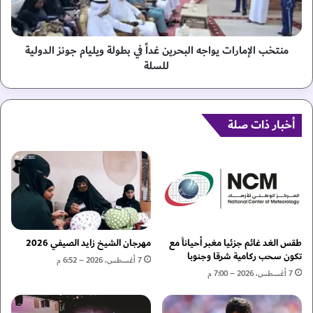
س
ل
ت
إ
ك
م
م
ا
منتخب الإمارات يواجه البحرين غداً في بطولة ويليام جونز الدولية
ل
ر
للسلة
ع
ا
م
ت
ل
ي
ي
و
أخبار ذات صلة
ة
ا
ا
ج
ل
ه
ا
ا
س
ل
ت
ب
ح
ح
و
ر
طقس الغد غائم جزئيا مغبر أحياناً مع
مهرجان الشيخ زايد الصيفي 2026
ا
ي
تكون سحب ركامية شرقا وجنوبا
7 أغسطس، 2026 – 6:52 م
ذ
ن
7 أغسطس، 2026 – 7:00 م
ع
غ
ل
د
ى