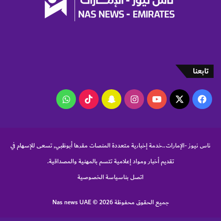
ق
ل
ه
ي
ا
ة
ب
ل
ا
ل
س
س
م
ل
تابعنا
"
ة
ز
‫X
فيسبوك
‫YouTube
انستقرام
سناب
‫TikTok
واتساب
ي
ل
تشات
و
"
ناس نيوز -الإمارات..خدمة إخبارية متعددة المنصات مقرها أبوظبي, تسعى للإسهام في
تقديم أخبار ومواد إعلامية تتسم بالمهنية والمصداقية.
اتصل بنا
سياسة الخصوصية
جميع الحقوق محفوظة Nas news UAE © 2026