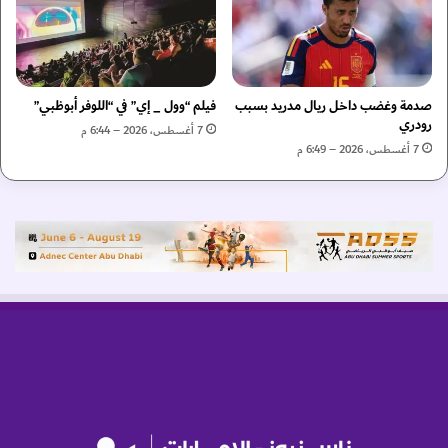
اً
م
ف
ن
ي
ص
ب
ة
ط
"
صدمة وغضب داخل ريال مدريد بسبب
فيلم “وول _ إي” في “اللوفر أبوظبي”
و
رودري
إ
ل
7 أغسطس، 2026 – 6:44 م
ي
ة
7 أغسطس، 2026 – 6:49 م
ف
و
ن
ي
د
ل
ر
ي
"
ا
و
م
ت
ج
ع
و
ي
ن
د
ز
إ
ا
ط
ل
ل
د
ا
و