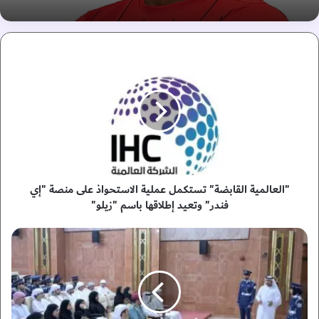
"
ا
ل
ع
ا
ل
م
ي
ة
ا
"العالمية القابضة" تستكمل عملية الاستحواذ على منصة "إي
ل
فندر" وتعيد إطلاقها باسم "زيلو"
ق
ا
م
ب
ن
ض
ت
ة
خ
"
ب
ت
ا