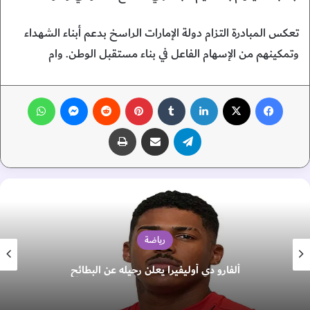
تعكس المبادرة التزام دولة الإمارات الراسخ بدعم أبناء الشهداء
وتمكينهم من الإسهام الفاعل في بناء مستقبل الوطن. وام
فيسبوك
‫X
لينكدإن
‏Tumblr
بينتيريست
‏Reddit
ماسنجر
واتساب
تيلقرام
مشاركة عبر البريد
طباعة
رياضة
ألفارو دي أوليفيرا يعلن رحيله عن البطائح