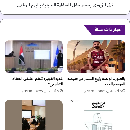
س
د
ثاني الزيودي يحضر حفل السفارة الصينية باليوم الوطني
ت
ي
ر
ي
ا
ح
ل
أخبار ذات صلة
ض
ي
ر
ا
ح
ي
ف
ب
ل
ح
ا
ث
ل
ا
س
ن
ف
بالصور.. الوحدة يزيح الستار عن قميصه
بلدية الفجيرة تنظم “ملتقى العطاء
س
ا
للموسم الجديد
التطوعي”
ب
ر
5 أغسطس، 2026 – 11:31 م
5 أغسطس، 2026 – 11:10 م
ل
ة
ت
ا
ع
ل
ز
ص
ي
ي
ز
ن