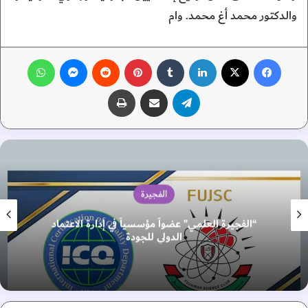
والدكتور محمد أغ محمد. وام
فيسبوك
‫X
لينكدإن
‏Tumblr
بينتيريست
‏Reddit
ماسنجر
واتساب
تيلقرام
مشاركة عبر البريد
طباعة
الفجيرة
“الفجيرة العلمي” عضواً مؤسسياً في إدارة الاعتماد
الدولي للجودة