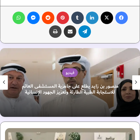
فيسبوك
‫X
لينكدإن
‏Tumblr
بينتيريست
‏Reddit
ماسنجر
واتساب
تيلقرام
مشاركة عبر البريد
طباعة
فيديو
منصور بن زايد يطلع على جاهزية المستشفى العائم
للاستجابة الطبية الطارئة وتعزيز الجهود الإنسانية
م
ر