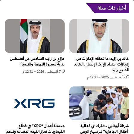
إ
ق
ي
أخبار ذات صلة
ا
ر
ل
ا
ف
ن
و
ي
ز
ا
م
ل
ن
ع
ا
د
ل
خالد بن زايد: ما تحققه الإمارات من
هزاع بن زايد: السادس من أغسطس
و
ف
إنجازات امتداد للإرث الإنساني الخالد
بداية مسيرة النهضة والتنمية
ا
للشيخ زايد
ر
7 أغسطس، 2026 – 12:31 م
ن
ا
7 أغسطس، 2026 – 12:33 م
ي
ع
ا
ن
ل
ة
ذ
.
ي
.
ا
و
س
ت
شرطة أبوظبي تشارك في فعالية
محفظة أعمال “XRG” في قطاع
ت
ب
“أطفال الجاهزية” لترسيخ الوعي
الكيماويات تعزز القيمة المضافة وتدعم
ه
ل