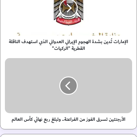
م
ا
ر
ا
ت
تُ
د
الإمارات تُدين بشدة الهجوم الإيراني العدواني الذي استهدف الناقلة
ي
القطرية "الركيات"
ن
ب
ا
ش
ل
د
أ
ة
ر
ا
ج
ل
ن
ه
ت
ج
ي
و
ن
م
ت
الأرجنتين تسرق الفوز من الفراعنة.. وتبلغ ربع نهائي كأس العالم
ا
س
ل
ر