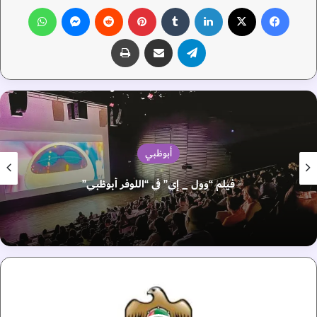
فيسبوك
‫X
لينكدإن
‏Tumblr
بينتيريست
‏Reddit
ماسنجر
واتساب
تيلقرام
مشاركة عبر البريد
طباعة
أبوظبي
تتويج الفائزين بمسابقات بومعان والليمون في
للرطب»
ا
ل
إ