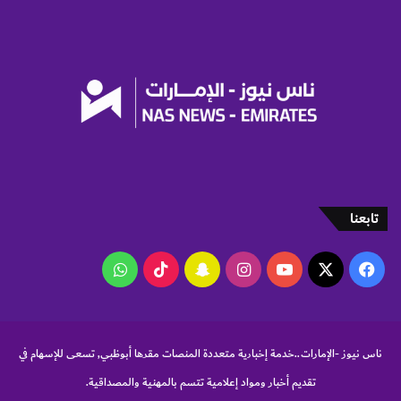
ا
د
ا
ل
ع
ر
ب
ي
2
0
2
5
تابعنا
‫X
فيسبوك
‫YouTube
انستقرام
سناب
‫TikTok
واتساب
تشات
ناس نيوز -الإمارات..خدمة إخبارية متعددة المنصات مقرها أبوظبي, تسعى للإسهام في
تقديم أخبار ومواد إعلامية تتسم بالمهنية والمصداقية.