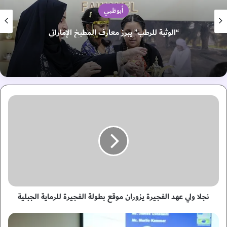
أبوظبي
“الوثبة للرطب” يبرز معارف المطبخ الإماراتي
ن
ج
ل
ا
و
ل
ي
ع
ه
د
نجلا ولي عهد الفجيرة يزوران موقع بطولة الفجيرة للرماية الجبلية
ا
ل
ا