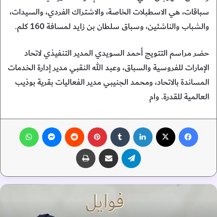
سباقات، هي الاسطبلات الخاصة، والاشتراك الفردي، والسيدات،
والشباب والناشئين، وسباق سلطان بن زايد لمسافة 160 كلم.
حضر مراسم التتويج أحمد السويدي المدير التنفيذي لاتحاد
الإمارات للفروسية والسباق، وعبد الله النقبي مدير إدارة الخدمات
المساندة بالاتحاد، ومحمد الجنيبي مدير الفعاليات بقرية بوذيب
العالمية للقدرة. وام
فيسبوك
‫X
لينكدإن
‏Tumblr
بينتيريست
‏Reddit
ماسنجر
واتساب
تيلقرام
مشاركة عبر البريد
طباعة