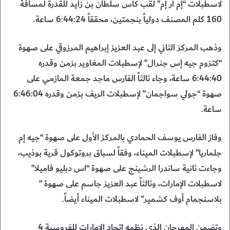
لاسطبلات “إم آر إم” لقب كأس سلطان بن زايد للقدرة لمسافة
160 كلم المصنف دولياً بنجمتين، محققاً 6:44:24 ساعة.
وذهب المركز الثاني إلى عبد العزيز إبراهيم المرزوقي على صهوة
“كتزوم جيه إس جنرال” لإسطبلات المغاوير بزمن وقدره
6:44:40 ساعة، وجاء ثالثاً الفارس ماجد جمعة المازمي على
صهوة “جولي سواجمان” لإسطبلات الريف بزمن وقدره 6:46:04
ساعة.
وفاز الفارس يوسف الحمادي بالمركز الأول على صهوة “جيه إم
جلماريا” لإسطبلات الميناء، وفقاً لسباق بروتوكول قرية بوذيب،
وجاءت ثانية ساندرا الرشينج على صهوة “اس دبليو فاميلا”
لاسطبلات الإمارات، وثالثاً عبد العزيز جاسم على صهوة ”
بلاسنجمام أوف كشمير” لاسطبلات الميناء أيضاً.
وتضمن المهرجان الذي نظمه اتحاد الإمارات للفروسية 4