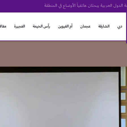
و
دبي
الشارقة
عجمان
أم القيوين
رأس الخيمة
الفجيرة
مقال