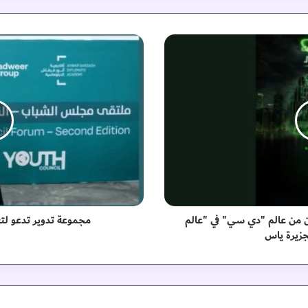
م
ج
م
و
ع
ة
ت
د
و
ي
ر
ت
د
ن من عالم "دي سي" في "عالم
مجموعة تدوير تدعو لتع
ع
بجزيرة ياس
و
ل
ت
ع
ز