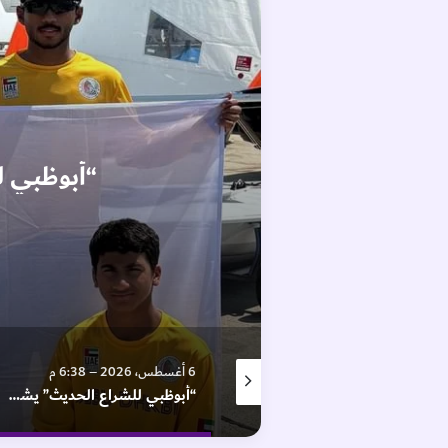
“أبوظبي ل
7 أغسطس، 2026 – 3:00 ص
6 أغسطس، 2026 – 6:38 م
العين يقتنص موهبة برازيلية واعدة
“أبوظبي للشراع الحديث” يشارك في بطولة” سارافوفو” ببلغاريا