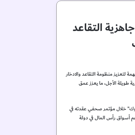
اهزية التقاعد
مة لتعزيز منظومة التقاعد والادخار
ة طويلة الأجل، ما يعزز عمق
التعاون الخليجي لعام 2026″، كشفت عنه “بلاك روك” خلال مؤتمر صحفي عقدته في
عم أسواق رأس المال في دولة