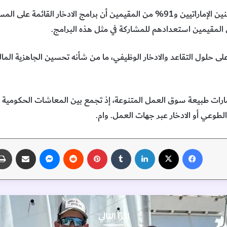
ووفق التقرير اعتبر 93% من المواطنين الإماراتيين و91% من المقيمين أن برامج الا
ى حلول التقاعد والادخار الوظيفي، ما من شأنه تحسين الجاهزية المالي
ارات طبيعة سوق العمل المتنوعة، إذ تجمع بين المعاشات الحكومية ل
الطوعي أو الادخار عبر جهات العمل. وام.
فيسبوك
‫X
لينكدإن
‏Tumblr
بينتيريست
‏Reddit
ماسنجر
مشاركة عبر البريد
اقرأ التالي