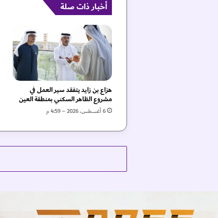
ي
أخبار ذات صلة
ن
ج
د
ي
د
ت
ي
ن
هزاع بن زايد يتفقد سير العمل في
م
مشروع الظاهر السكني بمنطقة العين
ن
6 أغسطس، 2026 – 4:59 م
ع
ا
ل
م
"
د
ي
س
ي
"