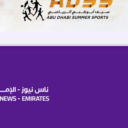
ف
ي
"
ع
ا
ل
م
و
ا
ر
ن
ر
ب
ر
ا
ذ
ر
ز
"
ب
ج
ز