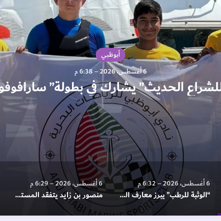
أبوظبي
6 أغسطس، 2026 – 6:38 م
لشراع الحديث” يشارك في بطولة” سارافوفو” 
6 أغسطس، 2026 – 6:32 م
6 أغسطس، 2026 – 6:29 م
“الوثبة للرطب” يبرز معارف المطبخ الإماراتي
منصور بن زايد يتفقد المستشفى العائم ويطلع على جاهزيته للاستجابة الطبية الطارئة وتعزيز الجهود الإنسانية