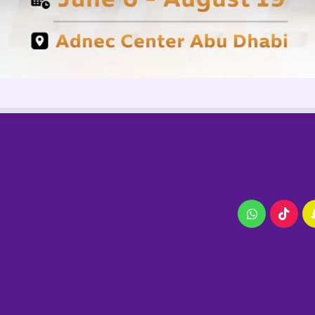
ام
سناب
‫TikTok
واتساب
تشات