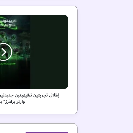
إ
ط
ل
ا
ق
ت
ج
ر
ب
ت
ي
ن
ت
إطلاق تجربتين ترفيهيتين جديدتي
ر
وارنر براذرز" 
ف
ي
ه
ي
ت